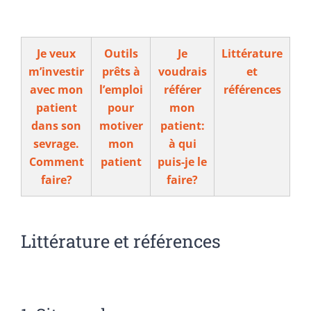
Je veux
Outils
Je
Littérature
m’investir
prêts à
voudrais
et
avec mon
l’emploi
référer
références
patient
pour
mon
dans son
motiver
patient:
sevrage.
mon
à qui
Comment
patient
puis-je le
faire?
faire?
Littérature et références