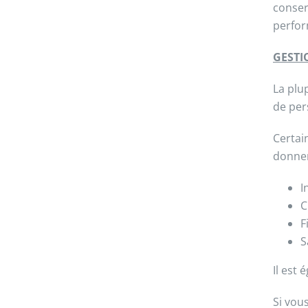
conser
perfor
GESTI
La plu
de per
Certai
donnen
I
C
F
S
Il est
Si vou