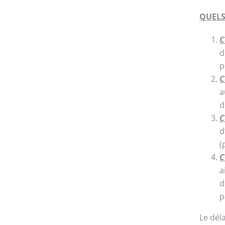
QUELS
C
d
p
C
a
d
C
d
(
C
a
d
p
Le dél