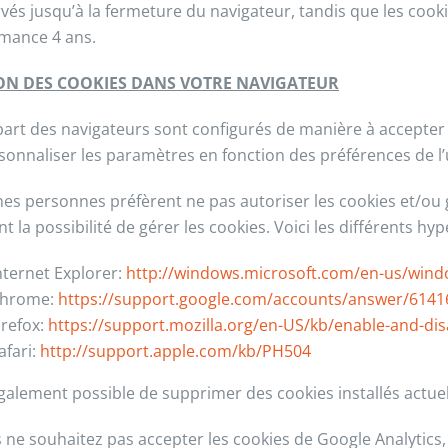
vés jusqu’à la fermeture du navigateur, tandis que les cookie
mance 4 ans.
ON DES COOKIES DANS VOTRE NAVIGATEUR
part des navigateurs sont configurés de manière à accepte
sonnaliser les paramètres en fonction des préférences de l’u
nes personnes préfèrent ne pas autoriser les cookies et/ou g
t la possibilité de gérer les cookies. Voici les différents h
nternet Explorer:
http://windows.microsoft.com/en-us/windo
hrome:
https://support.google.com/accounts/answer/6141
irefox:
https://support.mozilla.org/en-US/kb/enable-and-di
afari:
http://support.apple.com/kb/PH504
 également possible de supprimer des cookies installés actue
s ne souhaitez pas accepter les cookies de Google Analytics