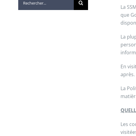
La SSM
que Go
dispon
La plu
person
inform
En vis
après.
La Pol
matièr
QUELL
Les co
visitée