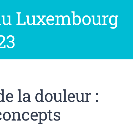
du Luxembourg
23
e la douleur :
concepts