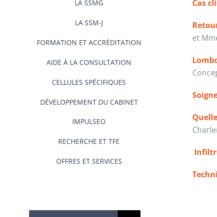
Cas cl
LA SSMG
LA SSM-J
Retour
et Mme
FORMATION ET ACCRÉDITATION
Lombor
AIDE À LA CONSULTATION
Concep
CELLULES SPÉCIFIQUES
Soigne
DÉVELOPPEMENT DU CABINET
Quelle
IMPULSEO
Charle
RECHERCHE ET TFE
Infilt
OFFRES ET SERVICES
Techni
Rechercher: