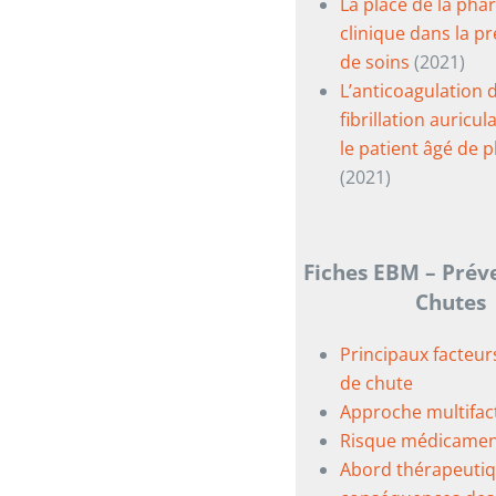
La place de la pha
clinique dans la p
de soins
(2021)
L’anticoagulation 
fibrillation auricul
le patient âgé de p
(2021)
Fiches EBM – Prév
Chutes
Principaux facteur
de chute
Approche multifact
Risque médicame
Abord thérapeuti