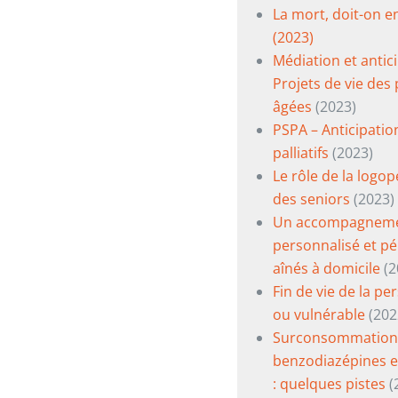
La mort, doit-on en
(2023)
Médiation et antic
Projets de vie des
âgées
(2023)
PSPA – Anticipatio
palliatifs
(2023)
Le rôle de la logo
des seniors
(2023)
Un accompagnem
personnalisé et p
aînés à domicile
(2
Fin de vie de la p
ou vulnérable
(202
Surconsommation
benzodiazépines e
: quelques pistes
(