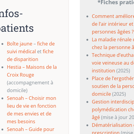
*Fiches prat
nfos-
Comment améliorer
de l’air intérieur e
atients
personnes âgées ?
La maladie rénale
Boîte jaune
–
fiche de
chez la personne 
suivi médical
et
fiche
Technique d’eutha
de disparition
voie veineuse au d
Hestia – Maisons de la
institution
(2025)
Croix Rouge
Place de l’ergothé
(accompagnement à
soutien de la pers
domicile)
domicile
(2025)
Senoah – Choisir mon
Gestion interdiscip
lieu de vie en fonction
polymédication che
de mes envies et de
âgé
(mise à jour 2
mes besoins
Dématérialisation 
Senoah – Guide pour
prescription
(mise 