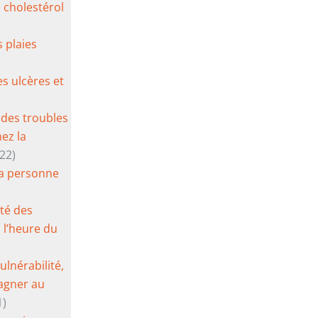
e cholestérol
s plaies
es ulcères et
 des troubles
hez la
22)
la personne
nté des
 l’heure du
vulnérabilité,
gner au
1)