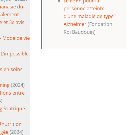
Le PSPA pour la
hanasie du
personne atteinte
également
d’une maladie de type
e et 3e avis
Alzheimer
(Fondation
Roi Baudouin)
 – Mode de vie
– L’impossible
és en soins
ning
(2024)
ctions entre
)
 gériatrique
énutrition
âgée
(2024)