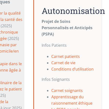
iques
Autonomisation
 la qualité
t la santé des
Projet de Soins
(2025)
Personnalisés et Anticipés
 chronique
(PSPA)
âgée
(2025)
nasie par
Infos Patients
omicile/en
Carnet patients
Carnet de vie
rapie dans le
Conditions d’utilisation
onne âgée à
Infos Soignants
linaire de la
z le patient
Carnet soignants
025)
Apprentissage du
de la
raisonnement éthique
à jour 2025)