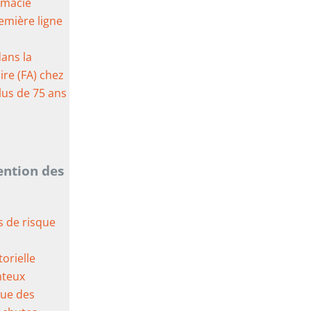
rmacie
remière ligne
dans la
aire (FA) chez
lus de 75 ans
ention des
s de risque
orielle
nteux
que des