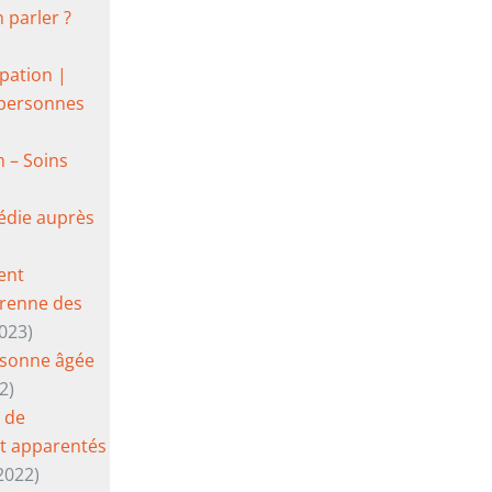
 parler ?
ipation |
 personnes
n – Soins
pédie auprès
ent
érenne des
023)
ersonne âgée
2)
 de
t apparentés
2022)