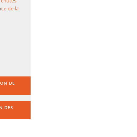
 chutes
ce de la
ION DE
N DES