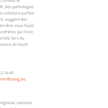
n conduit le
fil, des pathologies
es solutions parfois
ant, suggère des
rière, mais l’outil
 confrères qui n’ont
achée, lors du
ance de l’outil.
42.14.49
ueren@ssmg.be
,
régional, national,