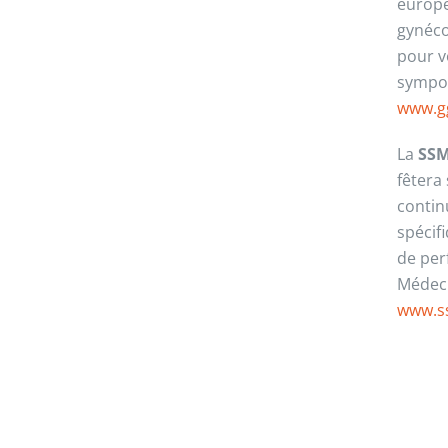
europée
gynéco
pour v
sympos
www.gg
La
SS
fêtera
contin
spécif
de per
Médeci
www.s