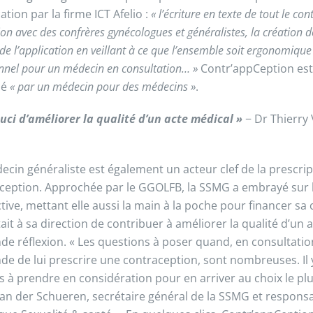
cation par la firme ICT Afelio :
« l’écriture en texte de tout le con
ion avec des confrères gynécologues et généralistes, la création 
de l’application en veillant à ce que l’ensemble soit ergonomique
nnel pour un médecin en consultation… »
Contr’appCeption est
né
« par un médecin pour des médecins »
.
ouci d’améliorer la qualité d’un acte médical »
− Dr Thierry
ecin généraliste est également un acteur clef de la prescri
ception. Approchée par le GGOLFB, la SSMG a embrayé sur le
tive, mettant elle aussi la main à la poche pour financer sa c
ait à sa direction de contribuer à améliorer la qualité d’un 
e réflexion. « Les questions à poser quand, en consultatio
e de lui prescrire une contraception, sont nombreuses. Il y
es à prendre en considération pour en arriver au choix le plu
Van der Schueren, secrétaire général de la SSMG et responsab