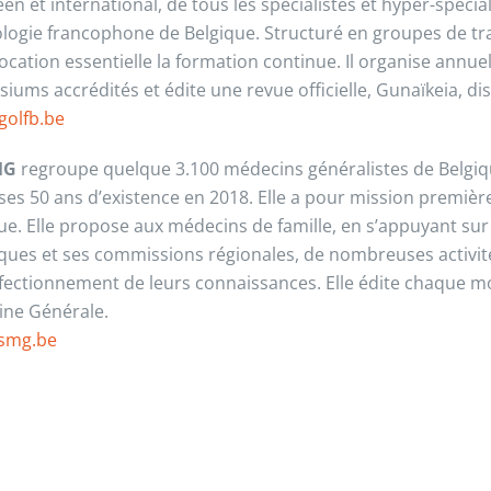
n et international, de tous les spécialistes et hyper-spécial
logie francophone de Belgique. Structuré en groupes de trav
ocation essentielle la formation continue. Il organise annu
iums accrédités et édite une revue officielle, Gunaïkeia, dis
olfb.be
MG
regroupe quelque 3.100 médecins généralistes de Belgiq
 ses 50 ans d’existence en 2018. Elle a pour mission premièr
ue. Elle propose aux médecins de famille, en s’appuyant sur 
iques et ses commissions régionales, de nombreuses activité
fectionnement de leurs connaissances. Elle édite chaque mo
ne Générale.
smg.be