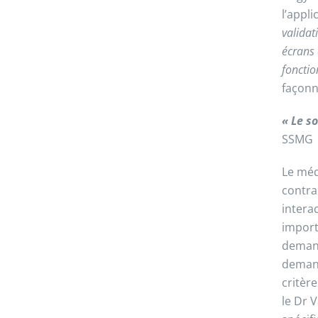
l’appli
validat
écrans 
fonctio
façon
« Le s
SSMG
Le méd
contra
interac
import
demand
demand
critèr
le Dr 