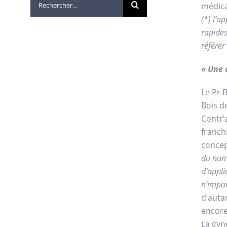
médic
(*) l’ap
rapides
référer
« Une 
Le Pr 
Bois de
Contr’
franchi
concep
du numé
d’appli
n’impor
d’auta
encore
La gyn