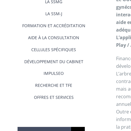
LA SSMG
gynéco
LA SSM-J
intera
aide e
FORMATION ET ACCRÉDITATION
adéqu
L’appl
AIDE À LA CONSULTATION
Play /
CELLULES SPÉCIFIQUES
Financ
DÉVELOPPEMENT DU CABINET
dévelo
IMPULSEO
L’arbr
contrac
RECHERCHE ET TFE
mais au
recomm
OFFRES ET SERVICES
annuel
Outre 
inform
la pra
Rechercher: