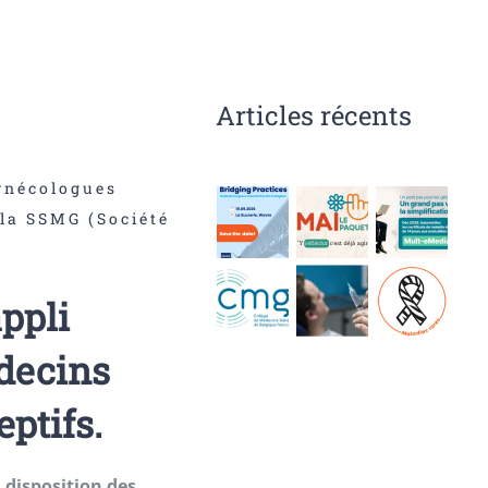
Articles récents
ynécologues
 la SSMG (Société
ppli
decins
eptifs.
 disposition des