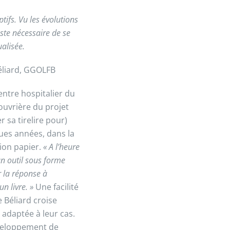
eptifs. Vu les évolutions
ste nécessaire de se
ualisée.
éliard, GGOLFB
entre hospitalier du
 ouvrière du projet
 sa tirelire pour)
lques années, dans la
ion papier.
« A l’heure
un outil sous forme
ir la réponse à
n livre. »
Une facilité
 Béliard croise
 adaptée à leur cas.
éveloppement de