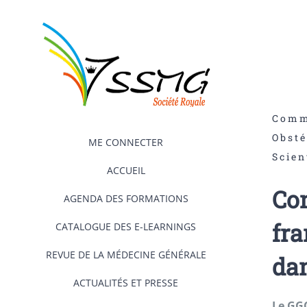
Passer
au
contenu
Comm
Obsté
ME CONNECTER
Scien
ACCUEIL
Con
AGENDA DES FORMATIONS
fr
CATALOGUE DES E-LEARNINGS
REVUE DE LA MÉDECINE GÉNÉRALE
dan
ACTUALITÉS ET PRESSE
Le GGO