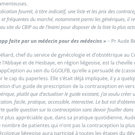
amenteuses.
plication fournit, à titre indicatif, une liste et les prix des contrac
 et fréquentes du marché, notamment parmi les génériques, il re
 au site du CBIP ou de l’Inami pour disposer de la liste la plus act
app faite par un médecin pour des médecins »
− Pr Aude B
Béliard, chef du service de gynécologie et d’obstétrique au C
 l’Abbaye et de Hesbaye, en région liégeoise, est la cheville
appCeption au sein du GGOLFB, qu’elle a persuadé de (casser
r le cap du paperless. Elle s’était déjà impliquée, il y a que
tion d’un guide de prescription de la contraception en vers
rique, plutôt que d’actualiser le guide existant, j’ai voulu créer 
cation, facile, pratique, accessible, interactive. Le but est d’obten
te quelle question sur la contraception sans devoir fouiller dans u
nt plus appréciable que, dans sa pratique quotidienne, Aude
 nombre de patientes qui n’ont pas la contraception la plus
écologue liégeoise aura participé à toutes les étapes du d