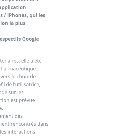
application
 / iPhones, qui les
ion la plus
respectifs Google
enaires, elle a été
 pharmaceutique.
vers le choix de
 de l’utilisatrice,
nde sur les
tion est prévue
e.
lement des
mment rencontrés dans
les interactions