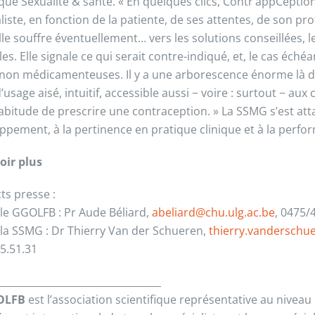
ique Sexualité & santé. « En quelques clics, Contr’appCeptio
iste, en fonction de la patiente, de ses attentes, de son pro
lle souffre éventuellement… vers les solutions conseillées, l
es. Elle signale ce qui serait contre-indiqué, et, le cas éché
 non médicamenteuses. Il y a une arborescence énorme là der
’usage aisé, intuitif, accessible aussi − voire : surtout − aux
habitude de prescrire une contraception. » La SSMG s’est att
ppement, à la pertinence en pratique clinique et à la perform
oir plus
ts presse :
 le GGOLFB : Pr Aude Béliard,
abeliard@chu.ulg.ac.be
, 0475/
 la SSMG : Dr Thierry Van der Schueren,
thierry.vandersch
5.51.31
_________________________________
OLFB
est l’association scientifique représentative au niveau 