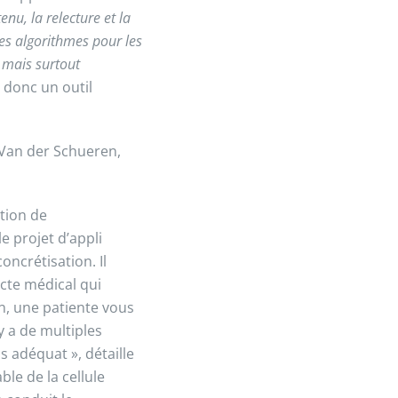
tenu, la relecture et la
des algorithmes pour les
 mais surtout
 donc un outil
 Van der Schueren,
ption de
 projet d’appli
oncrétisation. Il
acte médical qui
n, une patiente vous
 a de multiples
s adéquat », détaille
le de la cellule