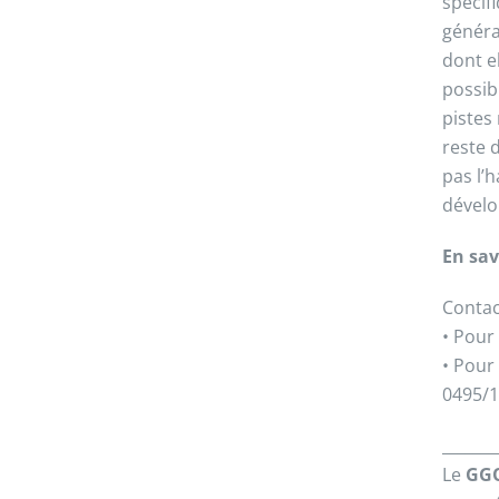
spécif
général
dont e
possibl
pistes
reste d
pas l’
dévelo
En sav
Contac
• Pour
• Pour
0495/1
_______
Le
GG