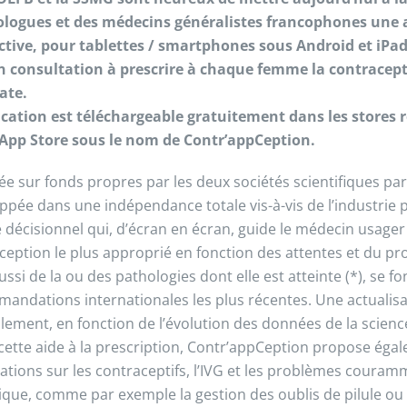
logues et des médecins généralistes francophones une 
ctive, pour tablettes / smartphones sous Android et iPads
n consultation à prescrire à chaque femme la contracept
ate.
ication est téléchargeable gratuitement dans les stores 
 App Store sous le nom de Contr’appCeption.
ée sur fonds propres par les deux sociétés scientifiques part
ppée dans une indépendance totale vis-à-vis de l’industrie
e décisionnel qui, d’écran en écran, guide le médecin usager 
eption le plus approprié en fonction des attentes et du profil
ssi de la ou des pathologies dont elle est atteinte (*), se fo
andations internationales les plus récentes. Une actualisa
lement, en fonction de l’évolution des données de la scienc
cette aide à la prescription, Contr’appCeption propose éga
ations sur les contraceptifs, l’IVG et les problèmes coura
tique, comme par exemple la gestion des oublis de pilule ou 