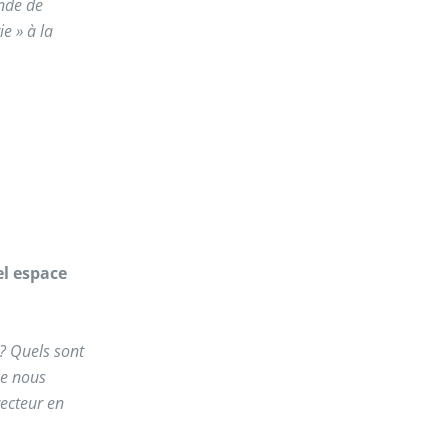
ande de
e » à la
el espace
? Quels sont
ue nous
ecteur en