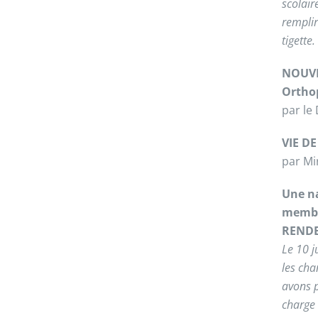
scolair
remplir
tigette.
NOUVE
Orthop
par le
VIE D
par Mi
Une na
memb
RENDE
Le 10 j
les cha
avons 
charge 