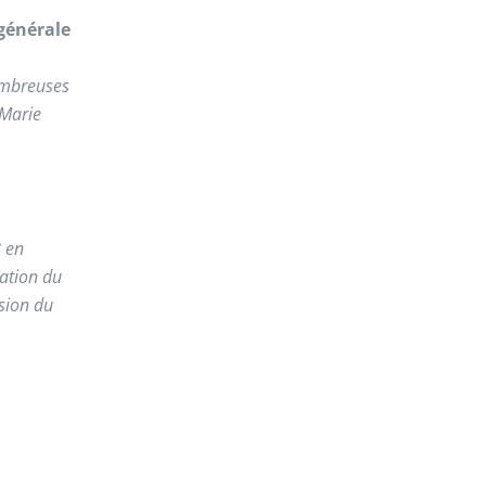
 générale
ombreuses
-Marie
 en
ation du
sion du