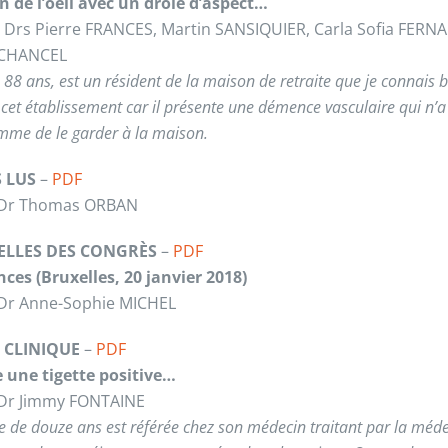
n de l’oeil avec un drôle d’aspect…
s Drs Pierre FRANCES, Martin SANSIQUIER, Carla Sofia FERN
 CHANCEL
 88 ans, est un résident de la maison de retraite que je connais bi
 cet établissement car il présente une démence vasculaire qui n’
mme de le garder à la maison.
S LUS
–
PDF
e Dr Thomas ORBAN
LLES DES CONGRÈS
–
PDF
nces (Bruxelles, 20 janvier 2018)
 Dr Anne-Sophie MICHEL
E CLINIQUE
–
PDF
 une tigette positive…
 Dr Jimmy FONTAINE
le de douze ans est référée chez son médecin traitant par la méd