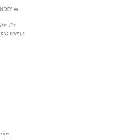
ANDES et
en. Il a
a pas permis
ecine