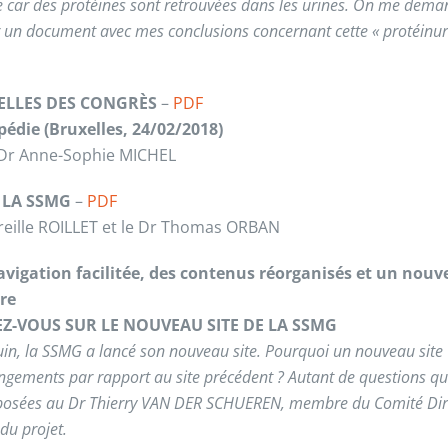
e car des protéines sont retrouvées dans les urines. On me dem
 un document avec mes conclusions concernant cette « protéinuri
LLES DES CONGRÈS
–
PDF
édie (Bruxelles, 24/02/2018)
 Dr Anne-Sophie MICHEL
E LA SSMG
–
PDF
reille ROILLET et le Dr Thomas ORBAN
vigation facilitée, des contenus réorganisés et un nouv
re
Z-VOUS SUR LE NOUVEAU SITE DE LA SSMG
uin, la SSMG a lancé son nouveau site. Pourquoi un nouveau site 
ngements par rapport au site précédent ? Autant de questions q
posées au Dr Thierry VAN DER SCHUEREN, membre du Comité Dir
du projet.