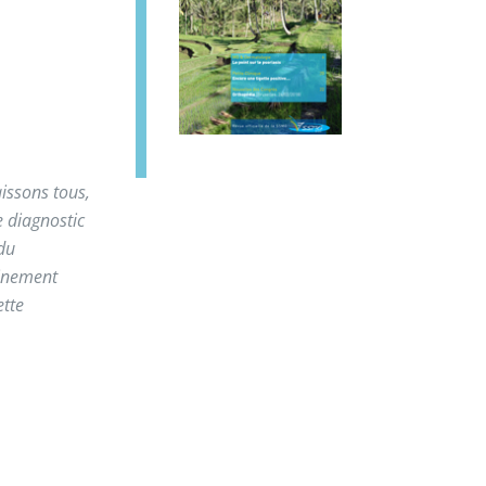
issons tous,
e diagnostic
 du
minement
ette