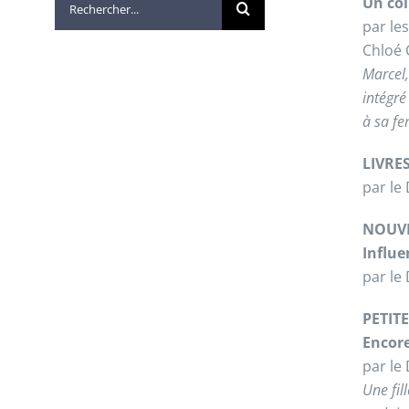
Un coi
par le
Chloé
Marcel,
intégré
à sa fe
LIVRE
par l
NOUVE
Influe
par le
PETIT
Encore
par le
Une fil