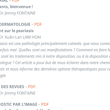
RIAL
–
PDF
ants, bienvenue !
 Dr Jimmy FONTAINE
 DERMATOLOGIE
–
PDF
nt sur le psoriasis
 Dr Xuân-Lan LAM HOAI
iasis est une pathologie principalement cutanée, que nous conna
rfois mal. Quelles sont ses manifestations ? Comment en faire l
 sont les traitements mis à notre disposition, ou à la disposition
logue ? Cet article a pour but de nous éclairer dans notre che
tic et nous informe des dernières options thérapeutiques pour c
gie.
 DES REVUES
–
PDF
 Dr Jimmy FONTAINE
OSTIC PAR L’IMAGE
–
PDF