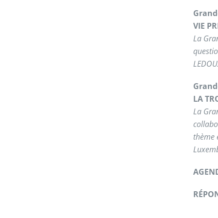
Grande
VIE P
La Gra
questio
LEDOUX
Grand
LA TR
La Gra
collabo
thème 
Luxemb
AGEN
RÉPON