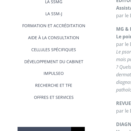
ÉDITO
LA SSMG
Assist
LA SSM-J
par le
FORMATION ET ACCRÉDITATION
MG &
Le poi
AIDE À LA CONSULTATION
par le
CELLULES SPÉCIFIQUES
Le psor
mais pa
DÉVELOPPEMENT DU CABINET
? Quels
IMPULSEO
dermato
diagnos
RECHERCHE ET TFE
patholo
OFFRES ET SERVICES
REVUE
par le
DIAGN
Rechercher: