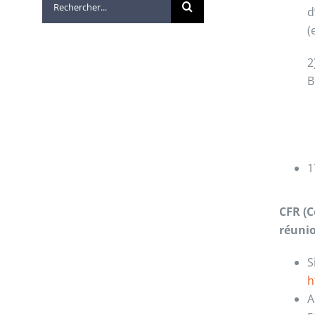
d
(
2
B
1
CFR (C
réuni
S
h
A