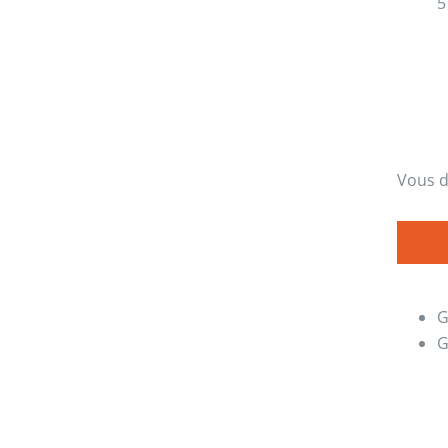
5
Vous d
G
G