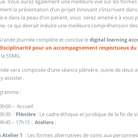
que. Vous aurez également une meilleure vue sur les formes 
ent la présentation d’un projet innovant s’inscrivant dans l
is·e dans la peau d’un patient, vous serez amené·e à vous p
 vie, ce qui devrait induire une meilleure compréhension des
Grande Journée complète et conclue le
digital learning acc
rdisciplinarité pour un accompagnement respectueux du 
e la SSMG.
rnée sera composée d’une séance plénière, suivie de deux at
y assister.
ogramme :
3h00 – Accueil
3h30 :
Plénière
: Le cadre éthique et juridique de la fin de 
4h45 – 17h15 :
Ateliers
:
)
Atelier 1
: Les formes alternatives de soins aux personnes 