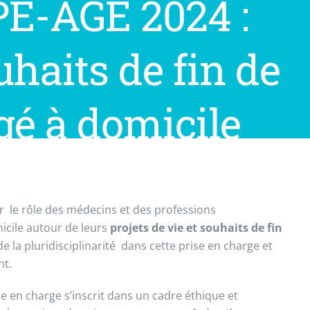
PE-AGE 2024 :
uhaits de fin de
gé à domicile
r le rôle des médecins et des professions
icile autour de leurs
projets de vie et souhaits de fin
de la pluridisciplinarité dans cette prise en charge et
nt.
se en charge s’inscrit dans un cadre éthique et