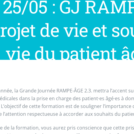
25/05 : GJ RAM
rojet de vie et so
vie du patient â
année, la Grande Journée RAMPE-ÂGE 2.3. mettra l’accent su
dicales dans la prise en charge des patient·es âgé·es à dom
. L’objectif de cette formation est de souligner l’importance 
de l’attention respectueuse à accorder aux souhaits du patie
sue de la formation, vous aurez pris conscience que cette pri