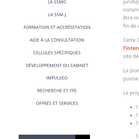
juridi
LA SSMG
notamm
LA SSM-J
être m
fin de
FORMATION ET ACCRÉDITATION
Cette 
AIDE À LA CONSULTATION
l’inte
CELLULES SPÉCIFIQUES
site d
DÉVELOPPEMENT DU CABINET
La jou
IMPULSEO
puisse 
RECHERCHE ET TFE
Le pr
OFFRES ET SERVICES
1
1
1
1
Rechercher: