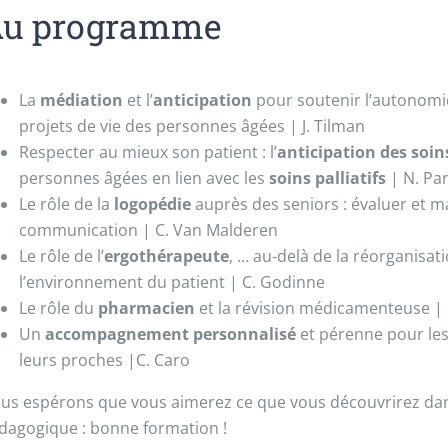
u programme
La
médiation
et l’
anticipation
pour soutenir l’autonomie
projets de vie des personnes âgées | J. Tilman
Respecter au mieux son patient : l’
anticipation
des soi
personnes âgées en lien avec les
soins palliatifs
| N. Par
Le rôle de la
logopédie
auprès des seniors : évaluer et ma
communication | C. Van Malderen
Le rôle de l’
ergothérapeute
, … au-delà de la réorganisat
l’environnement du patient | C. Godinne
Le rôle du
pharmacien
et la révision médicamenteuse | 
Un
accompagnement personnalisé
et pérenne pour les
leurs proches |C. Caro
us espérons que vous aimerez ce que vous découvrirez dans
dagogique : bonne formation !