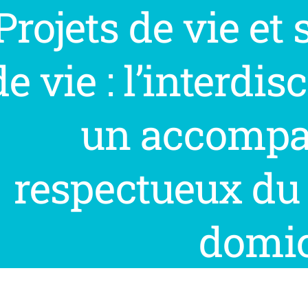
Projets de vie et 
de vie : l’interdis
un accomp
respectueux du 
domic