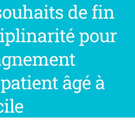
souhaits de fin
ciplinarité pour
agnement
patient âgé à
ile