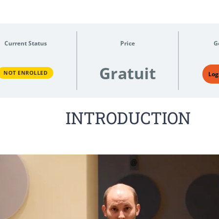
Current Status
Price
G
Gratuit
NOT ENROLLED
Log
INTRODUCTION