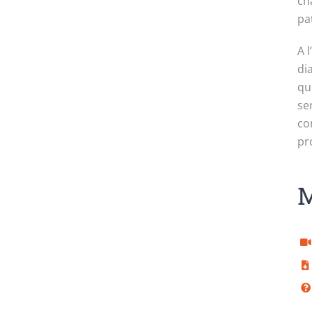
ch
pa
A 
di
qu
se
co
pr
M