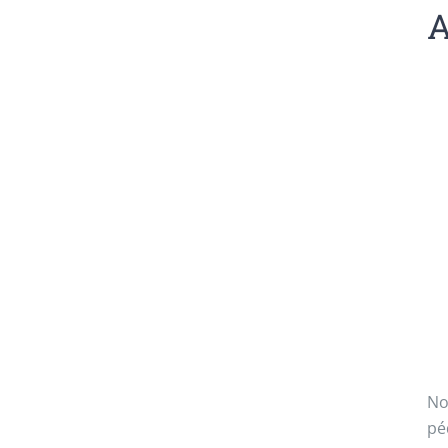
A
No
pé