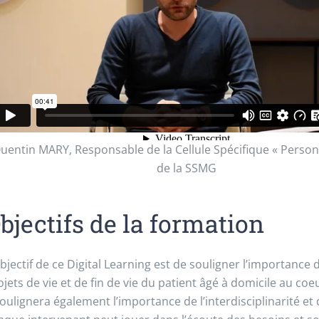
uentin MARY, Responsable de la Cellule Spécifique « Perso
de la SSMG
bjectifs de la formation
objectif de ce Digital Learning est de souligner l’importance 
ojets de vie et de fin de vie du patient âgé à domicile au coe
 soulignera également l’importance de l’interdisciplinarité et