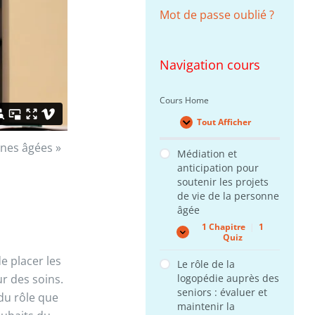
Mot de passe oublié ?
Navigation cours
Cours Home
Tout Afficher
Leçons
nnes âgées »
Médiation et
anticipation pour
soutenir les projets
de vie de la personne
âgée
1 Chapitre
|
1
Médiation
Expand
Quiz
et
anticipation
de placer les
Le rôle de la
pour
logopédie auprès des
ur des soins.
soutenir
les
seniors : évaluer et
 du rôle que
projets
maintenir la
de