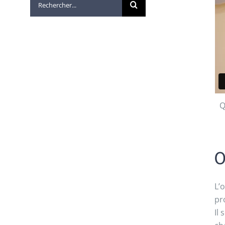
Q
O
L’
pr
Il