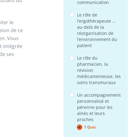
ouhaits du
communication
vie
de
la
Le rôle de
personne
l’ergothérapeute …
âgée
iter le
au-delà de la
sion de ce
réorganisation de
en. Vous
l’environnement du
patient
t intégrée
 de ses
Le rôle du
pharmacien, la
révision
médicamenteuse, les
soins transmuraux
Un accompagnement
personnalisé et
pérenne pour les
aînés et leurs
proches
1 Quiz
Un
Expand
accompagnement