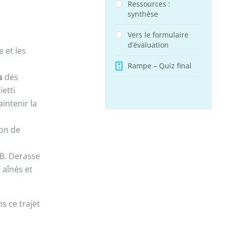
personnalisé
Ressources :
et
synthèse
pérenne
pour
les
Vers le formulaire
aînés
d’évaluation
et
 et les
leurs
proches
Rampe – Quiz final
ns
des
ietti
intenir la
ion de
B. Derasse
 aînés et
 ce trajet