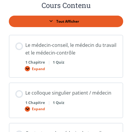
Cours Contenu
Tout Afficher
Leçons
Le médecin-conseil, le médecin du travail
et le médecin-contrôle
1 Chapitre
|
1 Quiz
Expand
Le
médecin-
conseil,
le
médecin
Le colloque singulier patient / médecin
du
travail
et
1 Chapitre
|
1 Quiz
le
Expand
médecin-
Le
contrôle
colloque
singulier
patient
/