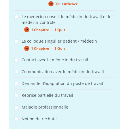
Tout Afficher
Leçons
Le médecin-conseil, le médecin du travail et le
médecin-contrôle
1 Chapitre
|
1 Quiz
Le
Expand
médecin-
conseil,
Le colloque singulier patient / médecin
le
1 Chapitre
|
1 Quiz
médecin
Le
Expand
du
colloque
travail
singulier
Contact avec le médecin du travail
et
patient
le
/
médecin-
Communication avec le médecin du travail
médecin
contrôle
Demande d’adaptation du poste de travail
Reprise partielle du travail
Maladie professionnelle
Notion de rechute