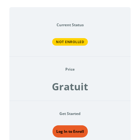
Current Status
NOT ENROLLED
Price
Gratuit
Get Started
Log In to Enroll