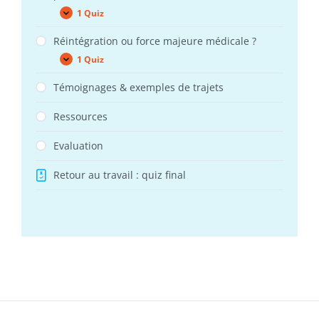
au
1 Quiz
Questions
Expand
travail
du
(RTWc)
MG
Réintégration ou force majeure médicale ?
sur
1 Quiz
le
Réintégration
Expand
retour
ou
au
force
Témoignages & exemples de trajets
travail
majeure
des
médicale
patients
Ressources
?
Evaluation
Retour au travail : quiz final