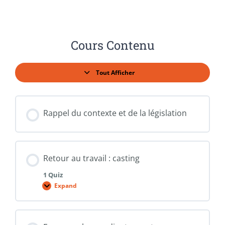
Cours Contenu
Tout Afficher
Leçons
Rappel du contexte et de la législation
Retour au travail : casting
1 Quiz
Expand
Retour
au
travail
:
casting