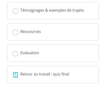
majeure
médicale
Témoignages & exemples de trajets
?
Ressources
Evaluation
Retour au travail : quiz final