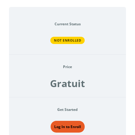
Current Status
NOT ENROLLED
Price
Gratuit
Get Started
Log In to Enroll