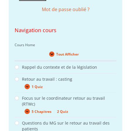
Mot de passe oublié ?
Navigation cours
Cours Home
Tout Afficher
Leçons
Rappel du contexte et de la législation
Retour au travail : casting
1 Quiz
Retour
Expand
au
travail
Focus sur le coordinateur retour au travail
:
(RTWc)
casting
5 Chapitres
|
2 Quiz
Focus
Expand
sur
le
Questions du MG sur le retour au travail des
coordinateur
patients
retour