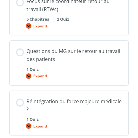
Focus sur le coordinateur retour au
travail (RTWc)
5 Chapitres
|
2 Quiz
Expand
Focus
sur
le
coordinateur
retour
Questions du MG sur le retour au travail
au
travail
des patients
(RTWc)
1 Quiz
Expand
Questions
du
MG
sur
le
Réintégration ou force majeure médicale
retour
au
?
travail
des
1 Quiz
patients
Expand
Réintégration
ou
force