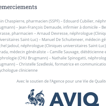
emerciements
ain Chaspierre, pharmacien (SSPF) – Edouard Cubilier, nép
ugmann) – Jean-François Demaude, infirmier à domicile – Be
rasse, pharmacien – Arnaud Devresse, néphrologue (Cliniq
iversitaires Saint-Luc) – Manuel De Schuiteneer, médecin gé
chel Jadoul, néphrologue (Cliniques universitaires Saint-Luc)
rada, médecin généraliste – Camille Sauvage, diététicienne 
phrologie (CHU Brugmann) – Nathalie Spinogatti, néphrolo
ugmann) – Christelle Szedleski, formatrice en communicatio
ychologue clinicienne
Avec le soutien de l’Agence pour une Vie de Qualit