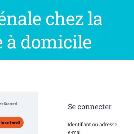
énale chez la
 à domicile
et Started
Se connecter
 In to Enroll
Identifiant ou adresse
e-mail