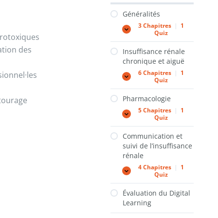
Généralités
3 Chapitres
|
1
Généralités
Expand
Quiz
hrotoxiques
ation des
Insuffisance rénale
chronique et aiguë
6 Chapitres
|
1
sionnel·les
Insuffisance
Expand
Quiz
rénale
chronique
Pharmacologie
ntourage
et
aiguë
5 Chapitres
|
1
Pharmacologie
Expand
Quiz
Communication et
suivi de l’insuffisance
rénale
4 Chapitres
|
1
Communication
Expand
Quiz
et
suivi
Évaluation du Digital
de
Learning
l’insuffisance
rénale