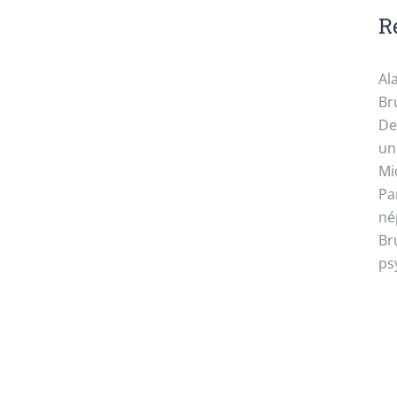
R
Al
Br
De
un
Mi
Pa
né
Br
ps