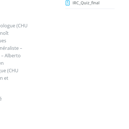
IRC_Quiz_final
hrologue (CHU
noît
ues
néraliste –
 – Alberto
en
gue (CHU
n et
é