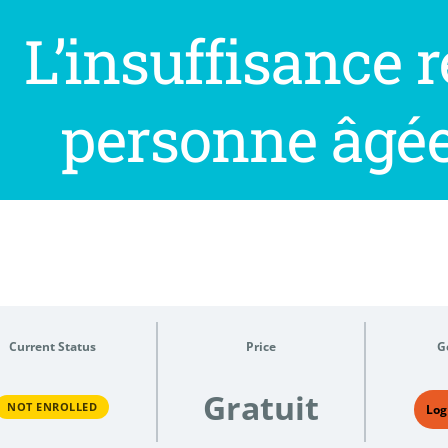
L’insuffisance r
personne âgée
Current Status
Price
G
Gratuit
NOT ENROLLED
Log