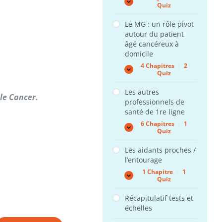
Informer
Expand
Quiz
le
patient
Le MG : un rôle pivot
de
autour du patient
manière
éthique
âgé cancéreux à
:
domicile
comment
faire
4 Chapitres
|
2
?
Le
Expand
Quiz
MG
:
Les autres
un
le Cancer.
professionnels de
rôle
pivot
santé de 1re ligne
autour
6 Chapitres
|
1
du
Les
Expand
Quiz
patient
autres
âgé
professionnels
cancéreux
Les aidants proches /
de
à
l’entourage
santé
domicile
de
1 Chapitre
|
1
1re
Les
Expand
Quiz
ligne
aidants
proches
Récapitulatif tests et
/
échelles
l’entourage