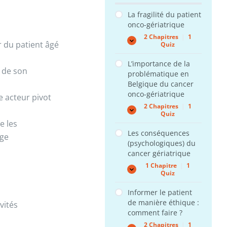
La fragilité du patient
onco-gériatrique
2 Chapitres
|
1
La
Expand
r du patient âgé
Quiz
fragilité
du
L’importance de la
patient
 de son
problématique en
onco-
gériatrique
Belgique du cancer
onco-gériatrique
e acteur pivot
2 Chapitres
|
1
L’importance
Expand
Quiz
de
e les
la
Les conséquences
problématique
rge
(psychologiques) du
en
Belgique
cancer gériatrique
du
1 Chapitre
|
1
cancer
Les
Expand
Quiz
onco-
conséquences
gériatrique
(psychologiques)
Informer le patient
du
de manière éthique :
cancer
vités
gériatrique
comment faire ?
2 Chapitres
|
1