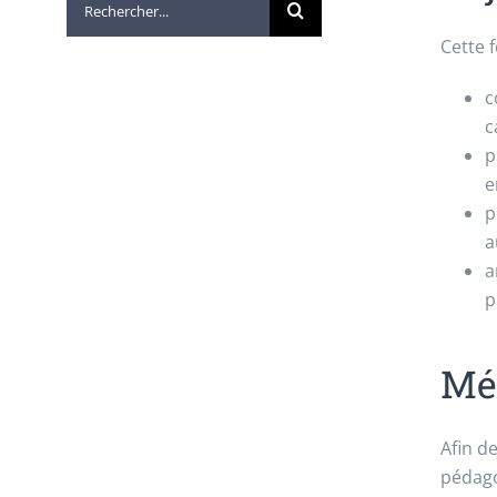
Cette 
c
c
p
e
p
a
a
p
Mé
Afin d
pédago