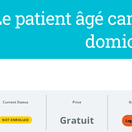
e patient âgé ca
domic
Current Status
Price
G
Gratuit
NOT ENROLLED
Log