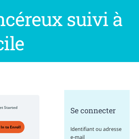
ncéreux suivi à
ile
et Started
Se connecter
 In to Enroll
Identifiant ou adresse
e-mail