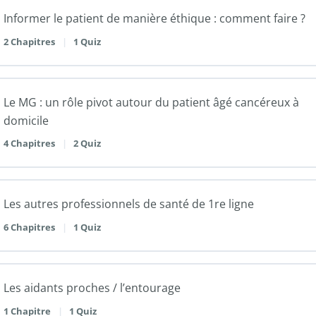
Informer le patient de manière éthique : comment faire ?
2 Chapitres
|
1 Quiz
Le MG : un rôle pivot autour du patient âgé cancéreux à
domicile
4 Chapitres
|
2 Quiz
Les autres professionnels de santé de 1re ligne
6 Chapitres
|
1 Quiz
Les aidants proches / l’entourage
1 Chapitre
|
1 Quiz