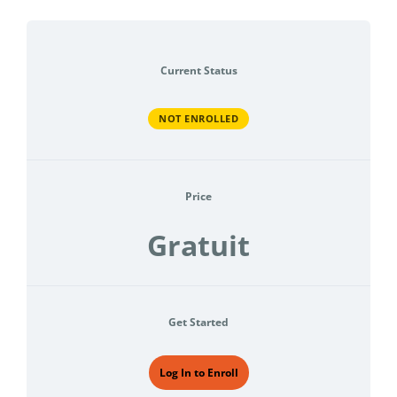
Current Status
NOT ENROLLED
Price
Gratuit
Get Started
Log In to Enroll