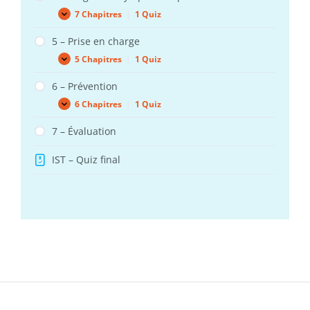
7 Chapitres
|
1 Quiz
4
Expand
–
Diagnostic
5 – Prise en charge
symptomatique
5 Chapitres
|
1 Quiz
5
Expand
–
Prise
6 – Prévention
en
6 Chapitres
|
1 Quiz
charge
6
Expand
–
Prévention
7 – Évaluation
IST – Quiz final