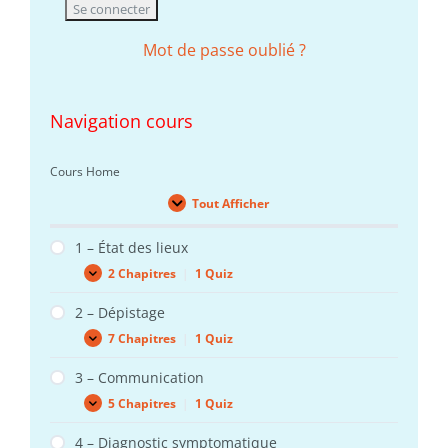
Mot de passe oublié ?
Navigation cours
Cours Home
Tout Afficher
Leçons
1 – État des lieux
2 Chapitres
|
1 Quiz
1
Expand
–
État
2 – Dépistage
des
7 Chapitres
|
1 Quiz
lieux
2
Expand
–
Dépistage
3 – Communication
5 Chapitres
|
1 Quiz
3
Expand
–
Communication
4 – Diagnostic symptomatique