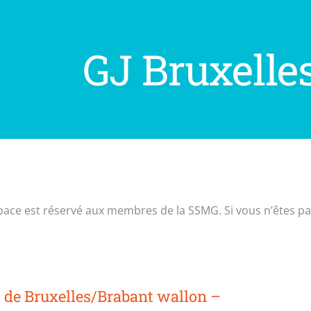
GJ Bruxelle
pace est réservé aux membres de la SSMG. Si vous n’êtes p
 de Bruxelles/Brabant wallon –