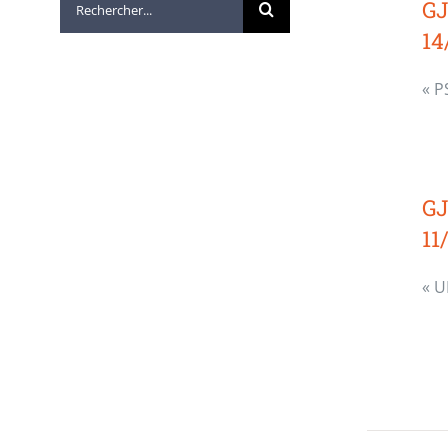
GJ
14
« P
GJ
11
« 