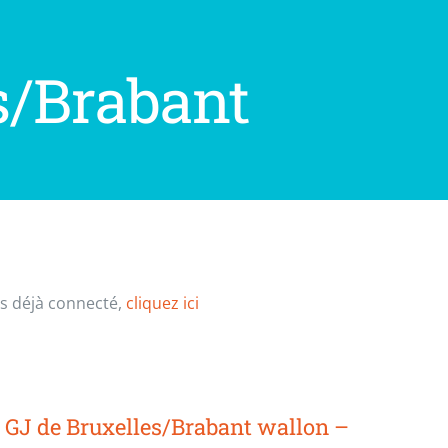
s/Brabant
as déjà connecté,
cliquez ici
GJ de Bruxelles/Brabant wallon –