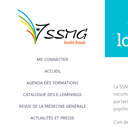
Passer
au
contenu
l
ME CONNECTER
ACCUEIL
AGENDA DES FORMATIONS
La SSM
recomm
CATALOGUE DES E-LEARNINGS
parten
REVUE DE LA MÉDECINE GÉNÉRALE
psycho
ACTUALITÉS ET PRESSE
L’un d