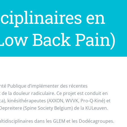
ciplinaires en
 Low Back Pain)
Santé Publique d’implémenter des récentes
de la douleur radiculaire. Ce projet est conduit en
a), kinésithérapeutes (AXXON, WVVK, Pro-Q-Kiné) et
 Depreitere (Spine Society Belgium) de la KULeuven.
multidisciplinaires dans les GLEM et les Dodécagroupes.