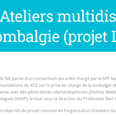
Ateliers multidis
ombalgie (projet
G fait partie d’un consortium qui a été chargé par le SPF 
andations du KCE sur la prise en charge de la lombalgie et 
ariat avec des généralistes néerlandophones (Domus Medic
logues (VVKP), le tout sous la direction du Professeur Bart
es objectifs du projet consiste en l’organisation d’ateliers 