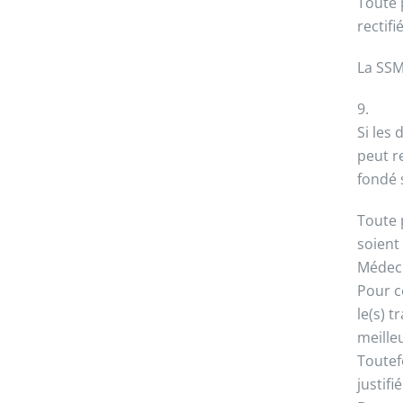
Toute 
rectif
La SSM
9.
Si les
peut r
fondé 
Toute 
soient
Médeci
Pour ce
le(s) 
meille
Toutefo
justifi