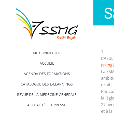
Passer
S
au
contenu
1.
ME CONNECTER
L’ASBL
ACCUEIL
(
ssmg
La SSM
AGENDA DES FORMATIONS
ambiti
CATALOGUE DES E-LEARNINGS
droits 
Par co
REVUE DE LA MÉDECINE GÉNÉRALE
la lég
27 avr
ACTUALITÉS ET PRESSE
et à l