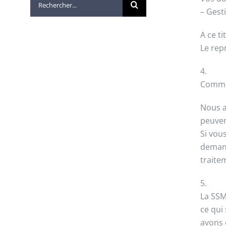
– Gest
A ce t
Le rep
4.
Comme 
Nous a
peuvent
Si vou
demand
traite
5.
La SSM
ce qui
avons 