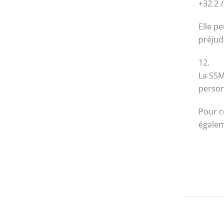
+32.2 
Elle p
préjud
12.
La SSM
person
Pour c
égalem