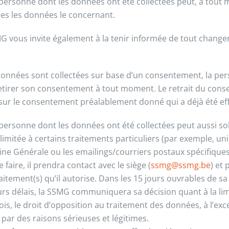
personne dont les données ont été collectées peut, à tout m
iées les données le concernant.
G vous invite également à la tenir informée de tout chang
 données sont collectées sur base d’un consentement, la 
etirer son consentement à tout moment. Le retrait du cons
sur le consentement préalablement donné qui a déjà été ef
personne dont les données ont été collectées peut aussi soll
 limitée à certains traitements particuliers (par exemple, u
ne Générale ou les emailings/courriers postaux spécifiques)
 faire, il prendra contact avec le siège (
ssmg@ssmg.be
) et
traitement(s) qu’il autorise. Dans les 15 jours ouvrables de 
urs délais, la SSMG communiquera sa décision quant à la li
is, le droit d’opposition au traitement des données, à l’excep
é par des raisons sérieuses et légitimes.