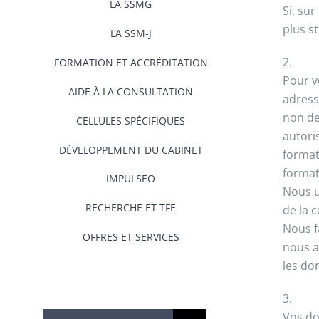
LA SSMG
Si, su
plus s
LA SSM-J
2.
FORMATION ET ACCRÉDITATION
Pour v
AIDE À LA CONSULTATION
adress
non de
CELLULES SPÉCIFIQUES
autori
DÉVELOPPEMENT DU CABINET
format
format
IMPULSEO
Nous u
RECHERCHE ET TFE
de la 
Nous f
OFFRES ET SERVICES
nous a
les do
3.
Vos do
Rechercher: