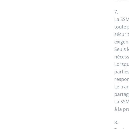
7.
La SSM
toute 
sécurit
exigen
Seuls 
nécess
Lorsqu
partie
respon
Le tra
partag
La SSM
à la p
8.