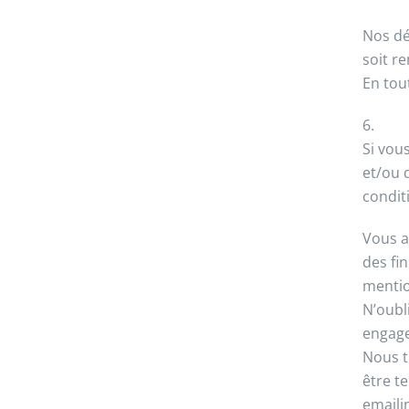
Nos dé
soit r
En tou
6.
Si vou
et/ou 
condit
Vous a
des fi
mentio
N’oubl
engage
Nous t
être t
emaili