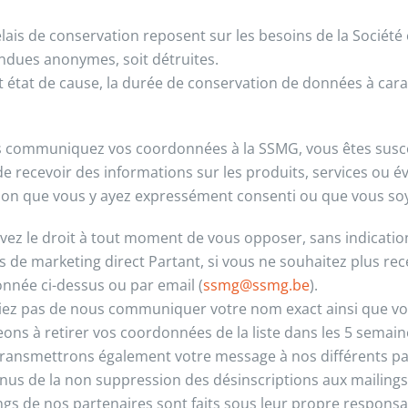
lais de conservation reposent sur les besoins de la Société
endues anonymes, soit détruites.
t état de cause, la durée de conservation de données à car
s communiquez vos coordonnées à la SSMG, vous êtes suscept
de recevoir des informations sur les produits, services ou é
ion que vous y ayez expressément consenti ou que vous soye
vez le droit à tout moment de vous opposer, sans indication 
ns de marketing direct Partant, si vous ne souhaitez plus re
nnée ci-dessus ou par email (
ssmg@ssmg.be
).
iez pas de nous communiquer votre nom exact ainsi que vo
ons à retirer vos coordonnées de la liste dans les 5 semain
ransmettrons également votre message à nos différents par
enus de la non suppression des désinscriptions aux mailings
ngs de nos partenaires sont faits sous leur propre responsab