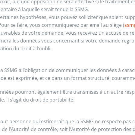
croît, aucune opposition ne sera effective si le traitement e
entaire à laquelle serait tenue la SSMG.
ertaines hypothèses, vous pouvez solliciter que soient su
 Pour ce faire, vous communiquerez par email au siège (
ssm
ouvrables de votre demande, vous recevrez un accusé de réc
mera les données vous concernant si votre demande regrou
cation du droit à l’oubli.
 la SSMG a l’obligation de communiquer les données à caractè
e est exprimée, et ce dans un format structuré, couramment
nnées pourront également être transmises à un autre respo
e. Il s’agit du droit de portabilité.
 tout personne qui estimerait que la SSMG ne respecte pas
 de l’Autorité de contrôle, soit l’Autorité de protection des 