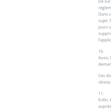
De sur
règlem
Dans c
sujet.
jours 
suppri
l’appli
10.
Aussi,
demand
Ces do
obstacl
11.
Enfin,
auprès