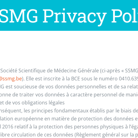
SMG Privacy Pol
 Société Scientifique de Médecine Générale (ci-après « SSMG 
@ssmg.be
). Elle est inscrite à la BCE sous le numéro 0410.63
G est soucieuse de vos données personnelles et de sa relati
onne de traiter vos données à caractère personnel de maniè
et de vos obligations légales
nséquent, les principes fondamentaux établis par le biais de
islation européenne en matière de protection des données et
il 2016 relatif à la protection des personnes physiques à l
a libre circulation de ces données (Règlement général sur la