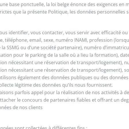
r une base ponctuelle, la loi belge énonce des exigences en 
trictes que la présente Politique, les données personnelles s
ous identifier, vous contacter, vous servir avec efficacité 
e, téléphone, email, sexe, numéro INAMI, profession (lorsqu
 la SSMG ou d’une société partenaire), numéro d’immatricul
sation pour le parking de la salle où a lieu la formation), d
ion nécessitant une réservation de transport/logement), num
ion nécessitant une réservation de transport/logement), so
tilisons également des données publiques ou des données c
collecte légitime des données qu’ils nous fournissent.
aisons parfois appel pour la réalisation de nos activités à de
ttacher le concours de partenaires fiables et offrant un de
nnées de nos clients
nnées sont collectées à différentes fins :