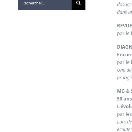
dosages
dans u
REVUE
par le
DIAGN
Encor
par le
Une dam
prurigi
MG & 
50 ans
L’évol
par le
Lors de
écouter