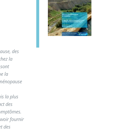
pause, des
hez la
 sont
e la
e ménopause
is la plus
act des
 symptômes.
voir fournir
et des