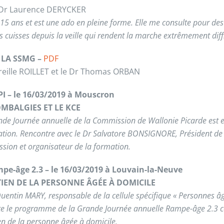
 Dr Laurence DERYCKER
 15 ans et est une ado en pleine forme. Elle me consulte pour de
s cuisses depuis la veille qui rendent la marche extrêmement diffi
E LA SSMG –
PDF
reille ROILLET et le Dr Thomas ORBAN
I – le 16/03/2019 à Mouscron
OMBALGIES ET LE KCE
de Journée annuelle de la Commission de Wallonie Picarde est e
tion. Rencontre avec le Dr Salvatore BONSIGNORE, Président de 
ion et organisateur de la formation.
pe-âge 2.3 – le 16/03/2019 à Louvain-la-Neuve
IEN DE LA PERSONNE ÂGÉE À DOMICILE
uentin MARY, responsable de la cellule spécifique « Personnes âg
te le programme de la Grande Journée annuelle Rampe-âge 2.3 
n de la personne âgée à domicile.