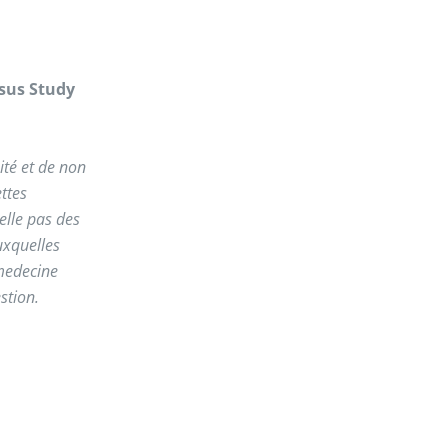
nsus Study
ité et de non
ttes
elle pas des
uxquelles
 medecine
stion.