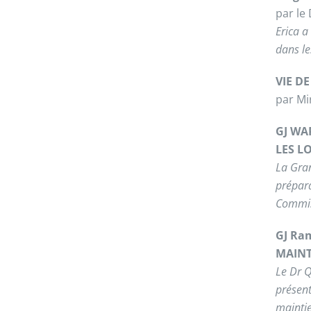
par le
Erica a
dans le
VIE D
par Mi
GJ WAP
LES L
La Gran
prépara
Commiss
GJ Ram
MAINT
Le Dr Q
présen
maintie