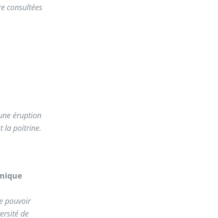
re consultées
une éruption
la poitrine.
omique
e pouvoir
ersité de