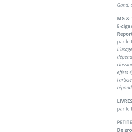
Gand, q
MG & 
E-ciga
Repor
par le
L’usage
dépenda
classiq
effets 
l’artic
répond.
LIVRE
par l
PETIT
De gro