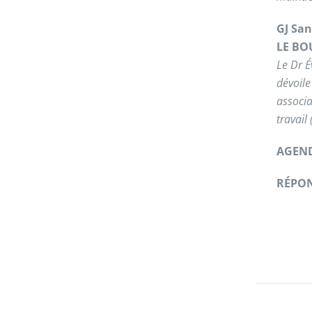
GJ San
LE BO
Le Dr É
dévoile
associa
travail 
AGEN
RÉPON