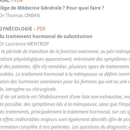
RIAL –
PDF
lège de Médecine Générale ? Pour quoi faire ?
e Dr Thomas ORBAN
GYNÉCOLOGIE –
PDF
du traitement hormonal de substitution
 Dr Laurence MENTROP
 la période de transition de la fonction ovarienne, ou péri méno
ations physiologiques apparaissent, entrainant des symptômes c
é des patientes. Afin d’y remédier, plusieurs types de traitements
geables. Le traitement hormonal à la ménopause se définit comm
tution des hormones ovariennes pour les femmes qui ont eu un
le, iatrogène ou chirurgicale.
tif de cet article est l’établissement d’une liste non-exhaustive, ma
e possible, des symptômes liés à la ménopause, ainsi que l’imp
nts traitements, principalement le traitement hormonal, sur ces
s effets indésirables majeurs sont également abordés afin de pou
ormation complète à nos patientes. Les questions du diagnostic 