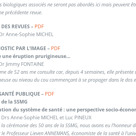
 biologiques associés ne seront pas abordés ici mais peuvent êt
ne précédente revue.
 DES REVUES –
PDF
 Dr Anne-Sophie MICHEL
OSTIC PAR L’IMAGE –
PDF
e une éruption prurigineuse…
 Dr Jimmy FONTAINE
e de 52 ans me consulte car, depuis 4 semaines, elle présente 
neuse au niveau du cou commençant à se propager dans le dos et 
SANTÉ PUBLIQUE –
PDF
 de la SSMG
ution du système de santé : une perspective socio-écon
s Drs Anne-Sophie MICHEL et Luc PINEUX
 la cérémonie des 50 ans de la SSMG, nous avons eu l’honneur d
 le Professeur Lieven ANNEMANS, économiste de la santé à l’univ