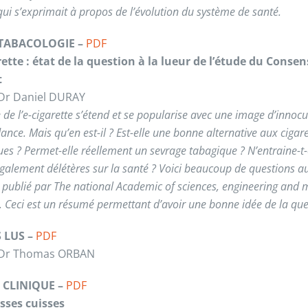
ui s’exprimait à propos de l’évolution du système de santé.
TABACOLOGIE –
PDF
rette : état de la question à la lueur de l’étude du Conse
t
 Dr Daniel DURAY
 de l’e-cigarette s’étend et se popularise avec une image d’innocu
nce. Mais qu’en est-il ? Est-elle une bonne alternative aux cigare
ues ? Permet-elle réellement un sevrage tabagique ? N’entraine-t-
également délétères sur la santé ? Voici beaucoup de questions a
le publié par The national Academic of sciences, engineering and
 Ceci est un résumé permettant d’avoir une bonne idée de la que
S LUS –
PDF
e Dr Thomas ORBAN
E CLINIQUE –
PDF
sses cuisses