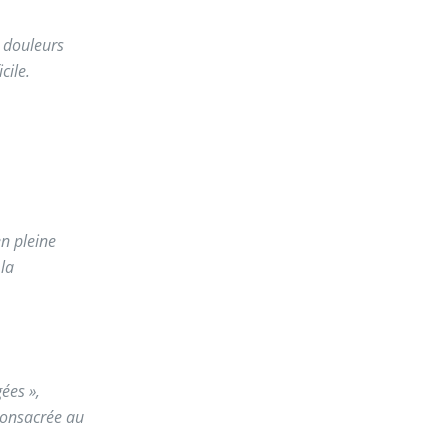
s douleurs
cile.
n pleine
la
ées »,
consacrée au