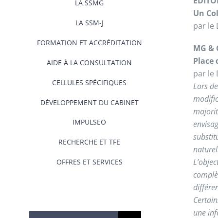
ÉDITO
LA SSMG
Un Col
LA SSM-J
par l
FORMATION ET ACCRÉDITATION
MG & 
Place 
AIDE À LA CONSULTATION
par le
CELLULES SPÉCIFIQUES
Lors de
modific
DÉVELOPPEMENT DU CABINET
majorit
IMPULSEO
envisa
substi
RECHERCHE ET TFE
naturel
L’objec
OFFRES ET SERVICES
complèt
différe
Certain
une inf
Rechercher: