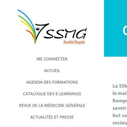
Passer
au
contenu
ME CONNECTER
ACCUEIL
AGENDA DES FORMATIONS
La SSM
le mai
CATALOGUE DES E-LEARNINGS
Rampe
REVUE DE LA MÉDECINE GÉNÉRALE
savoir
but co
ACTUALITÉS ET PRESSE
socia