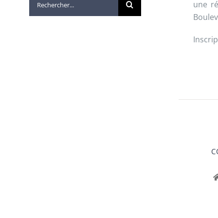
une ré
Boulev
Inscri
C