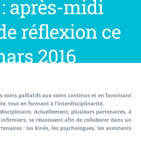
: après-midi
de réflexion ce
mars 2016
s soins palliatifs aux soins continus
et en favorisant
le, tout en formant à l’interdisciplinarité.
rdisciplinaire. Actuellement, plusieurs partenaires, à
 infirmiers, se
réunissent afin de collaborer dans un
tenaires : les kinés, les psychologues,
les assistants