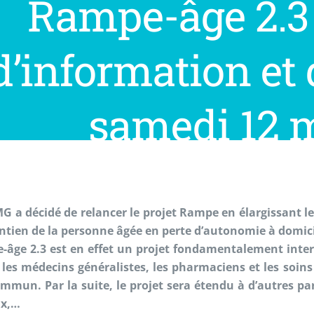
Rampe-âge 2.3 
d’information et 
samedi 12 
G a décidé de relancer
le projet Rampe en élargissant le
ntien de la personne âgée en perte d’autonomie à
domici
-âge 2.3 est en effet un projet fondamentalement
inte
 les
médecins généralistes, les pharmaciens et les soins
mmun. Par la suite, le
projet sera étendu à d’autres par
ux,…