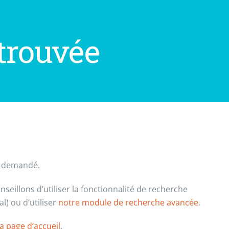
trouvée
t demandé.
seillons d’utiliser la fonctionnalité de recherche
) ou d’utiliser
notre module de recherche avancée
.
a page d’accueil
.