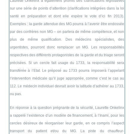
Laurette Onkelinx a également promis des clarifications législatives
sur une série de points d’attention (clarifications intégrées dans la loi
santé en préparation et dont elle espère le vote d’ici fin 2013).
Exemples : la garde attendue des MG pourra à l’avenir être endossée
par des confrères non MG – on parlera de même compétence, et non
plus de même qualification. Des médecins spécialistes, des
urgentistes, pourront donc remplacer un MG. Les responsabilités
respectives des différents protagonistes de la garde et du triage seront
précisées. Si un cercle fait usage du 1733, la responsabilité sera
transférée à l’Etat. Le préposé au 1733 pourra imposerà l’appelant
l’intervention médicale qu’il juge appropriée, comme c’est le cas au
112. Le médecin individuel devrait avoir la latitude d’adhérer au 1733,
ou pas.
En réponse à la question prégnante de la sécurité, Laurette Onkelinx
a rappelé l’existence d’un modèle de financement, à l’Inami, pour les
cercles désireux de réorganiser leur garde, en ce compris l’aspect
transport du patient et/ou du MG. La piste du chauffeur-