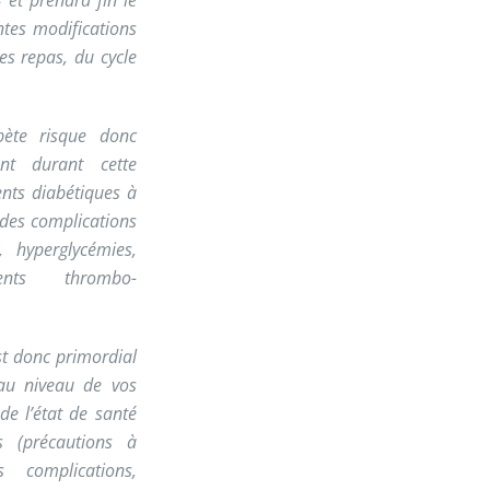
 et prendra fin le
ntes modifications
es repas, du cycle
abète risque donc
ent durant cette
ents diabétiques à
 des complications
, hyperglycémies,
ments thrombo-
st donc primordial
 au niveau de vos
e l’état de santé
s (précautions à
 complications,