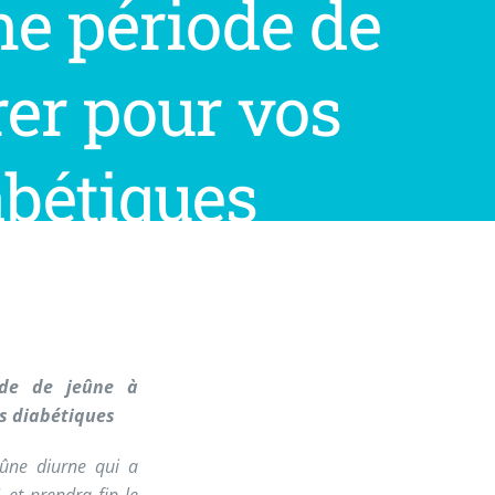
e période de
rer pour vos
abétiques
de de jeûne à
s diabétiques
ûne diurne qui a