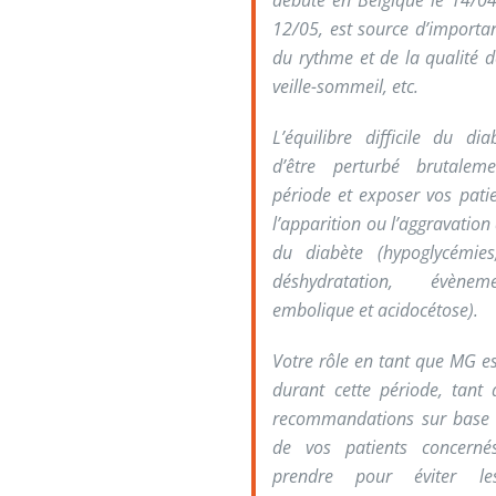
débuté en Belgique le 14/04
12/05, est source d’importa
du rythme et de la qualité d
veille-sommeil, etc.
L’équilibre difficile du di
d’être perturbé brutalem
période et exposer vos pati
l’apparition ou l’aggravation
du diabète (hypoglycémies
déshydratation, évène
embolique et acidocétose).
Votre rôle en tant que MG e
durant cette période, tant
recommandations sur base d
de vos patients concerné
prendre pour éviter les