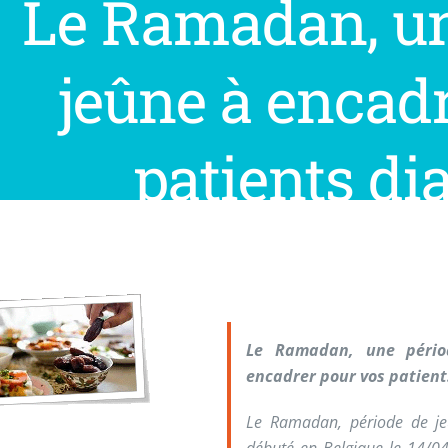
Le Ramadan, un
jeûne à encad
patients di
Le Ramadan, une pério
encadrer pour vos patient
Le Ramadan, période de je