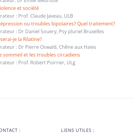
rateur: Dr Emile Meurisse
iolence et société
rateur : Prof. Claude Javeau, ULB
épression ou troubles bipolaires? Quel traitement?
rateur : Dr Daniel Souery, Psy pluriel Bruxelles
serai-je la Rilatine?
rateur : Dr Pierre Oswald, Chêne aux Haies
e sommeil et les troubles circadiens
rateur : Prof. Robert Poirrier, ULg
ONTACT :
LIENS UTILES :