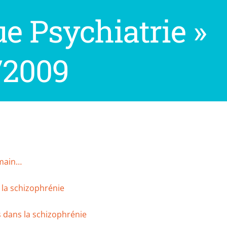
e Psychiatrie »
/2009
emain…
 la schizophrénie
s dans la schizophrénie