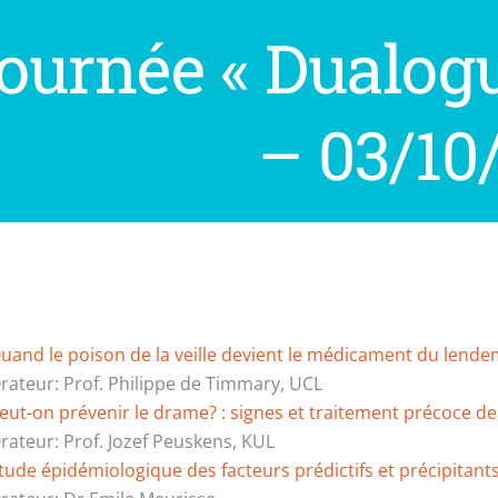
ournée « Dualogu
– 03/10
uand le poison de la veille devient le médicament du lend
rateur: Prof. Philippe de Timmary, UCL
eut-on prévenir le drame? : signes et traitement précoce de
rateur: Prof. Jozef Peuskens, KUL
tude épidémiologique des facteurs prédictifs et précipitant