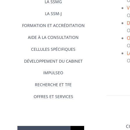
O
LA SSMG
V
LA SSM-J
O
D
FORMATION ET ACCRÉDITATION
O
AIDE À LA CONSULTATION
O
O
CELLULES SPÉCIFIQUES
L
O
DÉVELOPPEMENT DU CABINET
IMPULSEO
RECHERCHE ET TFE
OFFRES ET SERVICES
C
Rechercher: