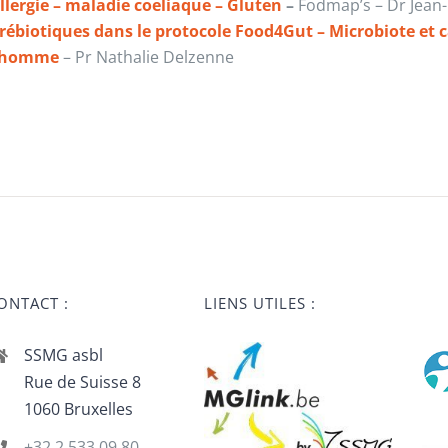
llergie – maladie coeliaque – Gluten
–
Fodmap’s – Dr Jean-
rébiotiques dans le protocole Food4Gut – Microbiote et ca
’homme
– Pr Nathalie Delzenne
ONTACT :
LIENS UTILES :
SSMG asbl
Rue de Suisse 8
1060 Bruxelles
+32 2 533 09 80