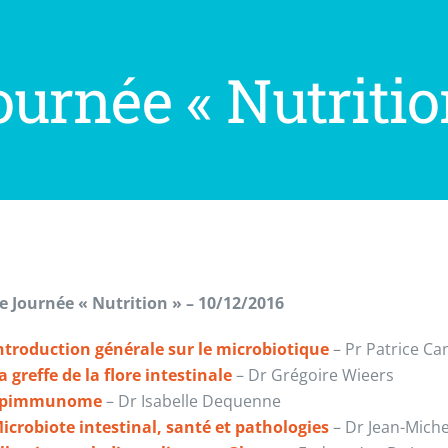
ournée « Nutritio
 Journée « Nutrition » – 10/12/2016
ntroduction générale sur le microbiotique
– Pr Patrice Ca
a greffe de la flore intestinale
– Dr Grégoire Wieers
Epimmunome
– Dr Isabelle Dequenne
icrobiote intestinal, santé et pathologies
– Dr Jean-Miche