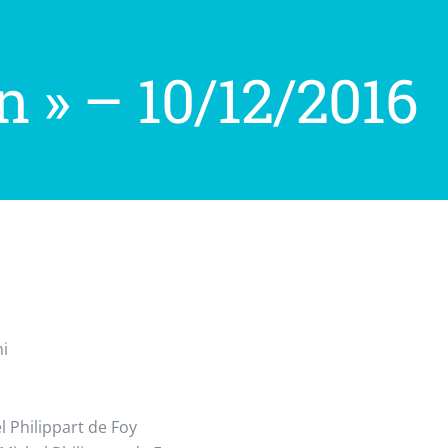
n » – 10/12/2016
ni
l Philippart de Foy