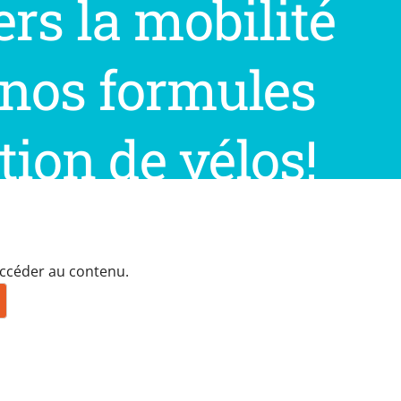
ers la mobilité
 nos formules
tion de vélos!
 accéder au contenu.