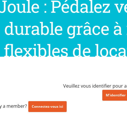
Joule : Pédalez v
durable grâce à
flexibles de loca
Veuillez vous identifier pour
M’identifier
dy a member?
Connectez-vous ici