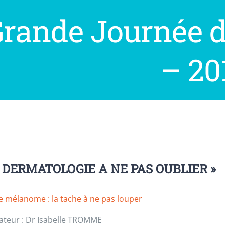
Grande Journée 
– 20
A DERMATOLOGIE A NE PAS OUBLIER »
e mélanome : la tache à ne pas louper
ateur : Dr Isabelle TROMME