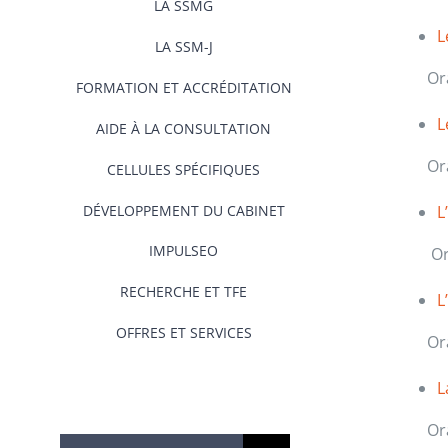
LA SSMG
L
LA SSM-J
Or
FORMATION ET ACCRÉDITATION
L
AIDE À LA CONSULTATION
Or
CELLULES SPÉCIFIQUES
DÉVELOPPEMENT DU CABINET
L
IMPULSEO
Or
RECHERCHE ET TFE
L
OFFRES ET SERVICES
Or
L
Or
Rechercher: