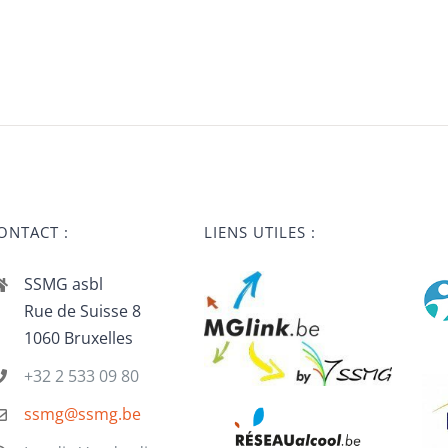
ONTACT :
LIENS UTILES :
SSMG asbl
Rue de Suisse 8
1060 Bruxelles
+32 2 533 09 80
ssmg@ssmg.be