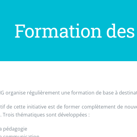
Formation des
G organise régulièrement une formation de base à destina
ctif de cette initiative est de former complètement de nou
é. Trois thématiques sont développées :
a pédagogie
a communication