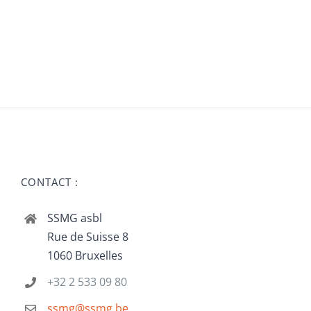
CONTACT :
SSMG asbl
Rue de Suisse 8
1060 Bruxelles
+32 2 533 09 80
ssmg@ssmg.be