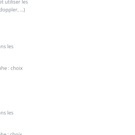
 utiliser les
 doppler, …)
ans les
he : choix
ans les
he : choix