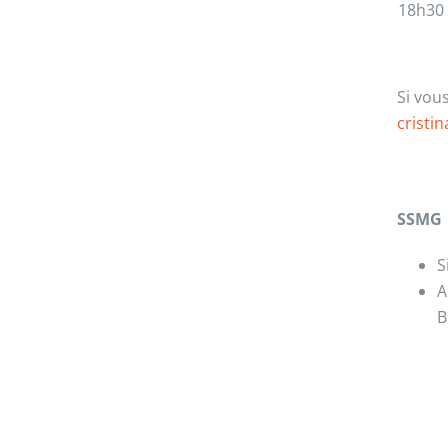
18h30
Si vou
cristi
SSMG
S
A
B