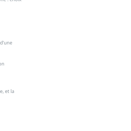
 d’une
on
, et la