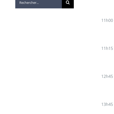
11h00
11h15
12h45
13h45