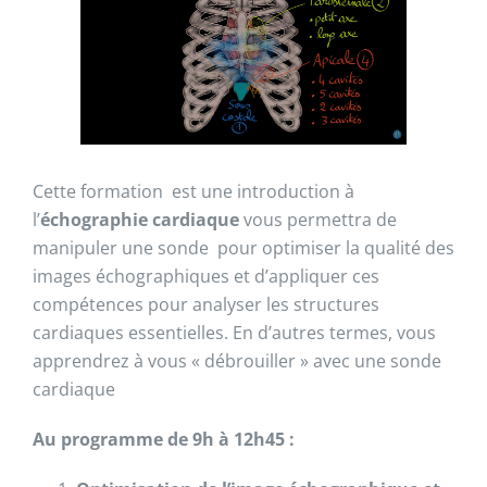
Cette formation est une introduction à
l’
échographie cardiaque
vous permettra de
manipuler une sonde pour optimiser la qualité des
images échographiques et d’appliquer ces
compétences pour analyser les structures
cardiaques essentielles. En d’autres termes, vous
apprendrez à vous « débrouiller » avec une sonde
cardiaque
Au programme de 9h à 12h45 :