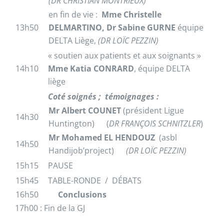
(DR CHRISTIAN MONTRIEUX)
en fin de vie :
Mme Christelle
13h50
DELMARTINO, Dr Sabine GURNE
équipe
DELTA Liège,
(DR LOÏC PEZZIN)
« soutien aux patients et aux soignants »
14h10
Mme Katia CONRARD
, équipe DELTA
liège
Coté soignés ; témoignages :
Mr Albert COUNET
(président Ligue
14h30
Huntington) (
DR FRANÇOIS SCHNITZLER
)
Mr Mohamed EL HENDOUZ
(asbl
14h50
Handijob’project)
(DR LOÏC PEZZIN)
15h15
PAUSE
15h45
TABLE-RONDE / DÉBATS
16h50
Conclusions
17h00 : Fin de la GJ