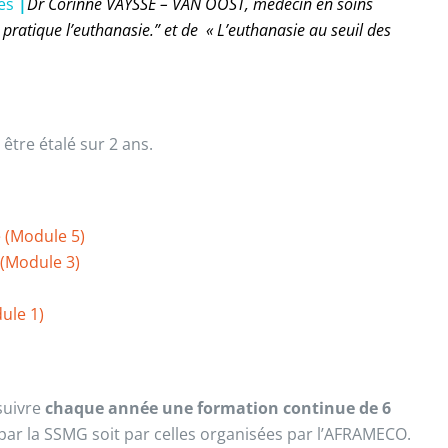
es
|
Dr Corinne VAYSSE – VAN OOST, médecin en soins
 pratique l’euthanasie.” et de « L’euthanasie au seuil des
être étalé sur 2 ans.
e (Module 5)
 (Module 3)
ule 1)
suivre
chaque année une formation continue de 6
par la SSMG soit par celles organisées par l’AFRAMECO.