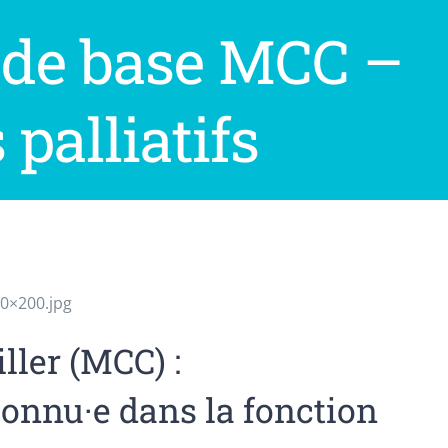
n de base MCC –
palliatifs
0×200.jpg
ler (MCC) :
connu·e dans la fonction