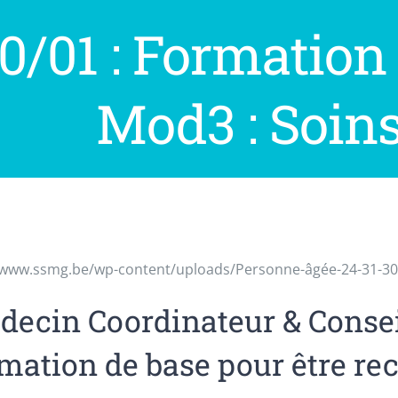
0/01 : Formatio
Mod3 : Soins 
/www.ssmg.be/wp-content/uploads/Personne-âgée-24-31-30
ecin Coordinateur & Conseil
mation de base pour être re