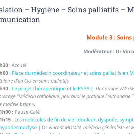
slation – Hygiène – Soins palliatifs – 
munication
Module 3 : Soins p
Modérateur : Dr Vin
h30
: Accueil
h00
: Place du médecin coordinateur et soins palliatifs en
itulaire d’un CIU en soins palliatifs
h30
:
Le projet thérapeutique et le PSPA
|
Dr Corinne VAYSSE 
’ouvrage ”Médecin catholique, pourquoi je pratique l’euthanasie.” e
e modèle belge ».
1h00 :
Pause-Café
1h15
:
Les molécules de fin de vie : douleur, dyspnée, symp
 hypodermoclyse
|
D
r Vincent MOMIN, médecin généraliste et MCC