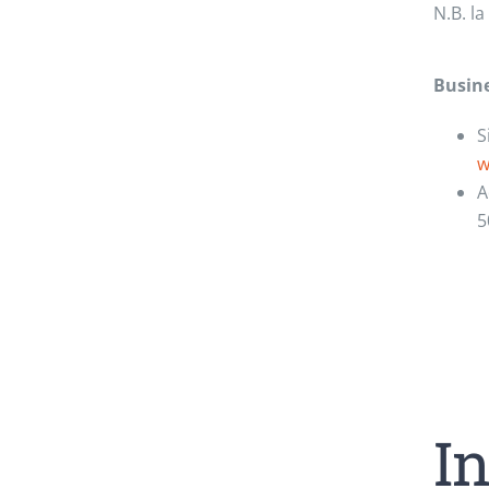
N.B. l
Busine
S
w
A
5
In