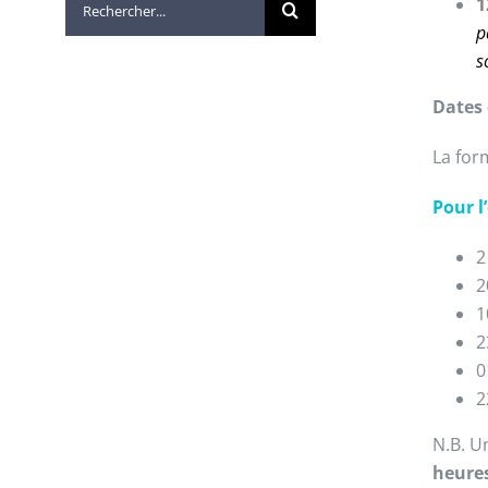
1
p
s
Dates 
La for
Pour l
2
2
1
2
0
2
N.B. U
heure