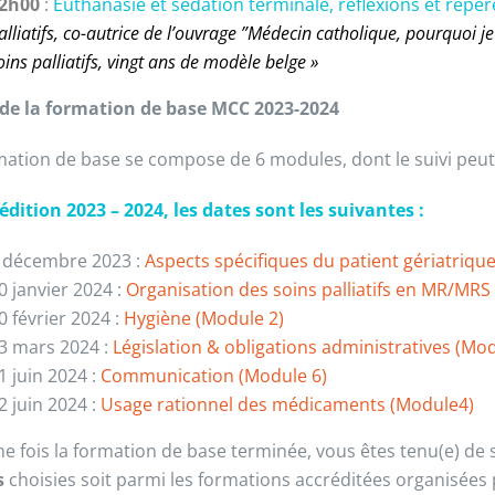
2h00
:
Euthanasie et sédation terminale, réflexions et repèr
alliatifs, co-autrice de l’ouvrage ”Médecin catholique, pourquoi je
oins palliatifs, vingt ans de modèle belge »
de la formation de base MCC 2023-2024
mation de base se compose de 6 modules, dont le suivi peut 
’édition 2023 – 2024, les dates sont les suivantes :
 décembre 2023 :
Aspects spécifiques du patient gériatriqu
0 janvier 2024 :
Organisation des soins palliatifs en MR/MRS
0 février 2024 :
Hygiène (Module 2)
3 mars 2024 :
Législation & obligations administratives (Mod
1 juin 2024 :
Communication (Module 6)
2 juin 2024 :
Usage rationnel des médicaments (Module4)
ne fois la formation de base terminée, vous êtes tenu(e) de 
s
choisies soit parmi les formations accréditées organisées 