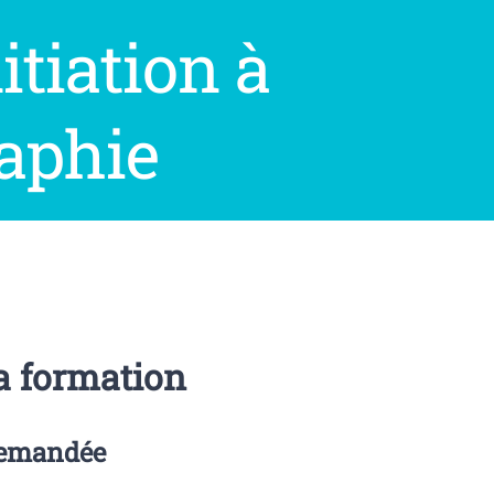
itiation à
raphie
a formation
demandée