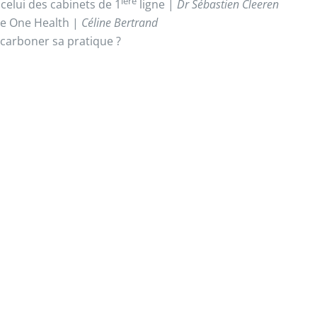
ière
elui des cabinets de 1
ligne |
Dr Sébastien Cleeren
he One Health |
Céline Bertrand
écarboner sa pratique ?