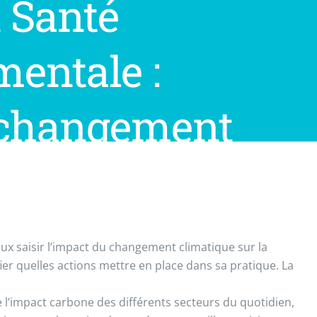
n Santé
entale :
n changement
ique
eux saisir l’impact du changement climatique sur la
fier quelles actions mettre en place dans sa pratique. La
de l’impact carbone des différents secteurs du quotidien,