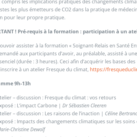
 compris les implications pratiques des changements climati
stes les plus émetteurs de CO2 dans la pratique de médecine 
on pour leur propre pratique.
ANT ! Pré-requis à la formation : participation à un atel
ouvoir assister à la formation « Soignant-Relais en Santé E
 demandé aux participants d’avoir, au préalable, assisté à un
senciel (durée : 3 heures). Ceci afin d’acquérir les bases 
’inscrire à un atelier Fresque du climat,
https://fresqueducl
amme 9h-13h
telier – discussion : Fresque du climat : vos retours
xposé : L’impact Carbone |
Dr Sébastien Cleeren
telier – discussion : Les raisons de l’inaction |
Céline Bertran
xposé : Impacts des changements climatiques sur les soins d
arie-Christine Dewolf