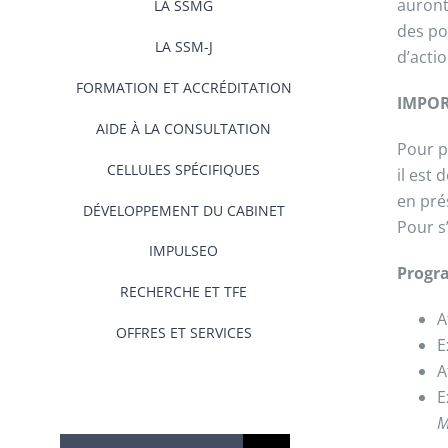
auront
LA SSMG
des po
LA SSM-J
d’acti
FORMATION ET ACCRÉDITATION
IMPORT
AIDE À LA CONSULTATION
Pour p
CELLULES SPÉCIFIQUES
il est
en pré
DÉVELOPPEMENT DU CABINET
Pour s
IMPULSEO
Progr
RECHERCHE ET TFE
A
OFFRES ET SERVICES
E
A
E
M
Rechercher: