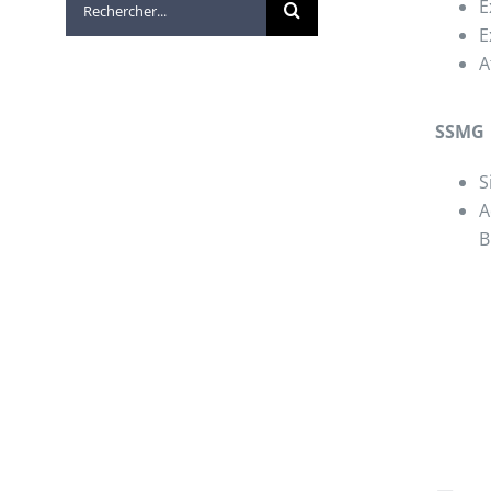
E
E
A
SSMG
S
A
B