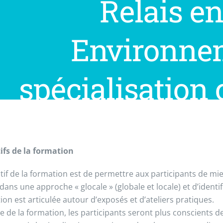
Relais e
Environnem
spécialisatio
climat
ifs de la formation
ctif de la formation est de permettre aux participants de mi
 dans une approche « glocale » (globale et locale) et d’identi
ion est articulée autour d’exposés et d’ateliers pratiques.
sue de la formation, les participants seront plus conscients 