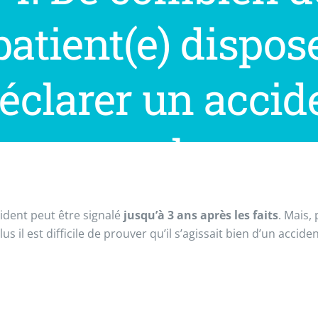
patient(e) dispose
éclarer un accide
son employeur ne
ident peut être signalé
jusqu’à 3 ans après les faits
. Mais,
lus il est difficile de prouver qu’il s’agissait bien d’un acciden