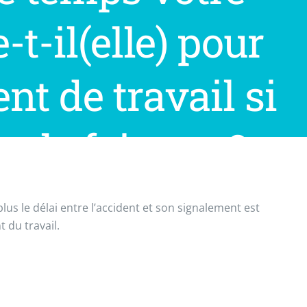
-t-il(elle) pour
nt de travail si
 le fait pas ?
 plus le délai entre l’accident et son signalement est
t du travail.