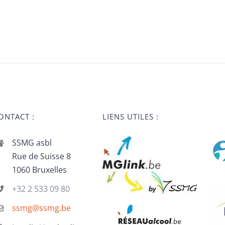
ONTACT :
LIENS UTILES :
SSMG asbl
Rue de Suisse 8
1060 Bruxelles
+32 2 533 09 80
ssmg@ssmg.be