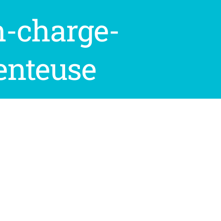
n-charge-
nteuse