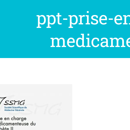
ppt-prise-e
medicame