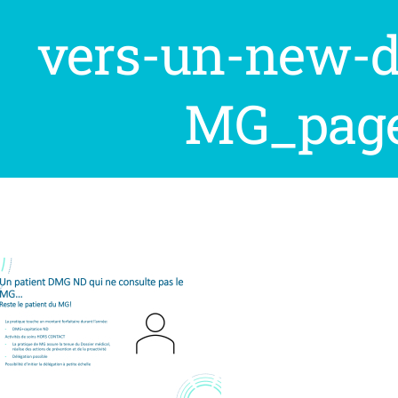
vers-un-new-d
MG_page