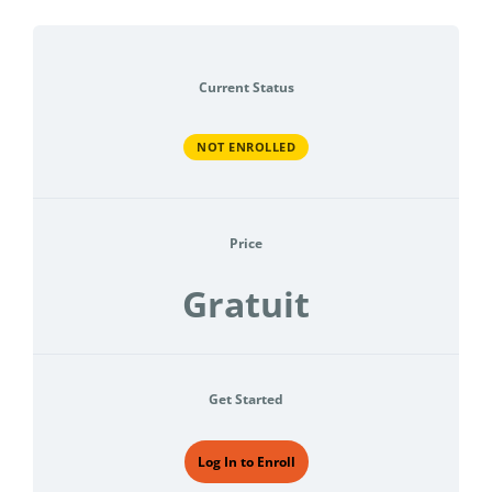
Current Status
NOT ENROLLED
Price
Gratuit
Get Started
Log In to Enroll