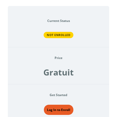
Current Status
NOT ENROLLED
Price
Gratuit
Get Started
Log In to Enroll