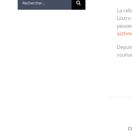
La cel
Liistr
peuven
asthm
Depuis
souhait
C