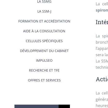
LA SSMG
La cel
spirom
LA SSM-J
Inté
FORMATION ET ACCRÉDITATION
AIDE À LA CONSULTATION
La sp
CELLULES SPÉCIFIQUES
bronc
l’appa
DÉVELOPPEMENT DU CABINET
sera l
IMPULSEO
La SSM
techni
RECHERCHE ET TFE
Acti
OFFRES ET SERVICES
La cel
généra
heures
Rechercher: