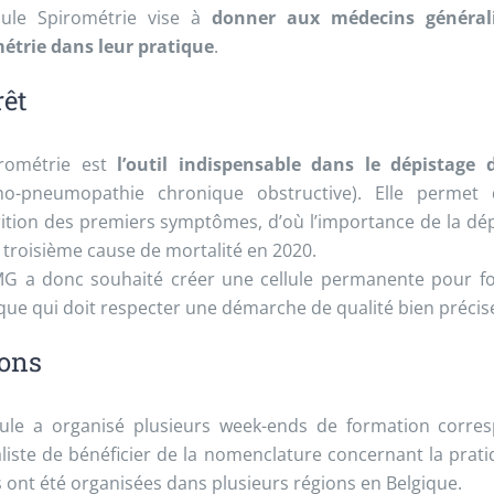
lule Spirométrie vise à
donner aux médecins généralis
étrie dans leur pratique
.
rêt
irométrie est
l’outil indispensable dans le dépistage 
ho-pneumopathie chronique obstructive). Elle permet
rition des premiers symptômes, d’où l’importance de la dé
a troisième cause de mortalité en 2020.
G a donc souhaité créer une cellule permanente pour form
que qui doit respecter une démarche de qualité bien précis
ons
lule a organisé plusieurs week-ends de formation corre
liste de bénéficier de la nomenclature concernant la prati
 ont été organisées dans plusieurs régions en Belgique.