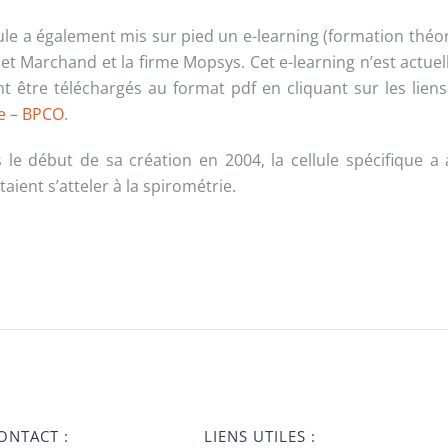
lule a également mis sur pied un e-learning (formation théor
o et Marchand et la firme Mopsys. Cet e-learning n’est actue
t être téléchargés au format pdf en cliquant sur les liens
e
–
BPCO
.
 le début de sa création en 2004, la cellule spécifique a
aient s’atteler à la spirométrie.
ONTACT :
LIENS UTILES :