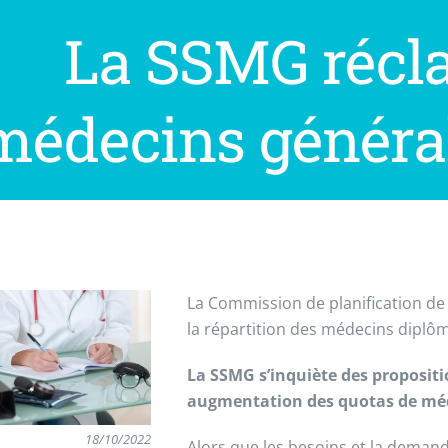
La SSMG récl
médecins général
La Commission de planification de 
la répartition des médecins diplôm
La SSMG s’inquiète des proposit
augmentation des quotas de méd
18/10/2022
Alors que les besoins et la demand