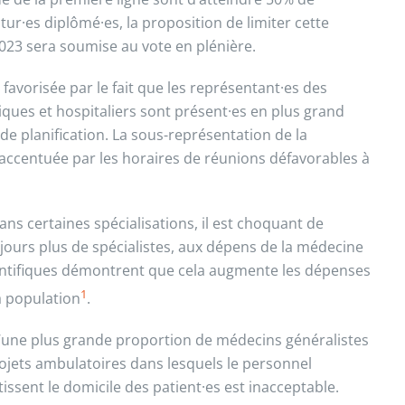
ur·es diplômé·es, la proposition de limiter cette
23 sera soumise au vote en plénière.
favorisée par le fait que les représentant·es des
iques et hospitaliers sont présent·es en plus grand
e planification. La sous-représentation de la
ccentuée par les horaires de réunions défavorables à
ans certaines spécialisations, il est choquant de
jours plus de spécialistes, aux dépens de la médecine
cientifiques démontrent que cela augmente les dépenses
1
la population
.
 d’une plus grande proportion de médecins généralistes
rojets ambulatoires dans lesquels le personnel
stissent le domicile des patient·es est inacceptable.