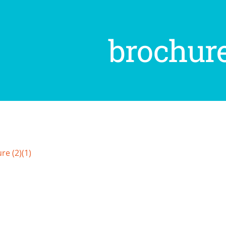
brochure 
re (2)(1)