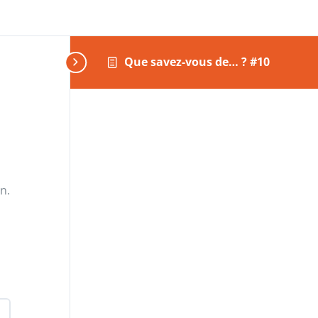
Que savez-vous de… ? #10
n.