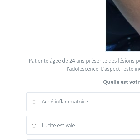
Patiente âgée de 24 ans présente des lésions 
l’adolescence. L’aspect reste i
Quelle est vot
Acné inflammatoire
Lucite estivale