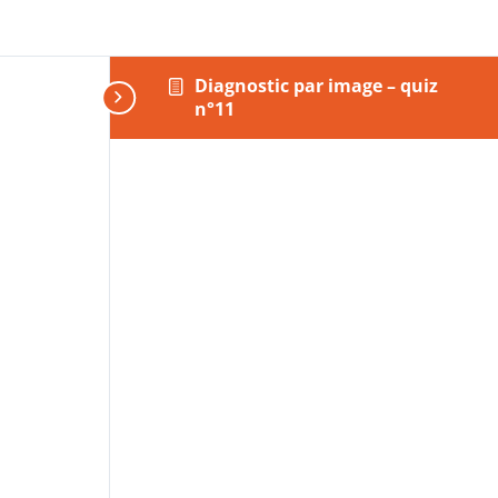
Diagnostic par image – quiz
n°11