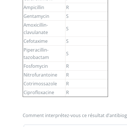
Ampicillin
R
Gentamycin
S
Amoxicillin-
S
clavulanate
Cefotaxime
S
Piperacillin-
S
tazobactam
Fosfomycin
R
Nitrofurantoine
R
Cotrimossazole
R
Ciprofloxacine
R
Comment interprétez-vous ce résultat d’antibio